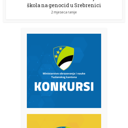
škola na genocid u Srebrenici
2 mjeseca ranije