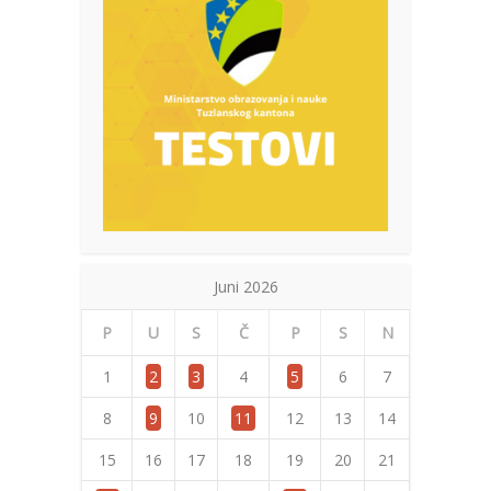
Juni 2026
P
U
S
Č
P
S
N
1
2
3
4
5
6
7
8
9
10
11
12
13
14
15
16
17
18
19
20
21