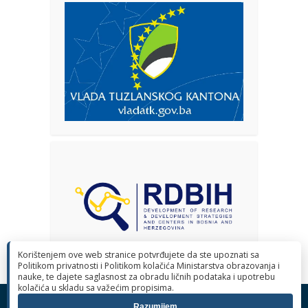
Korištenjem ove web stranice potvrđujete da ste upoznati sa
Politikom privatnosti i Politikom kolačića Ministarstva obrazovanja i
nauke, te dajete saglasnost za obradu ličnih podataka i upotrebu
kolačića u skladu sa važećim propisima.
© 2026 Ministarstvo obrazovanja i nauke Tuzlanskog kantona. Sva
Razumijem