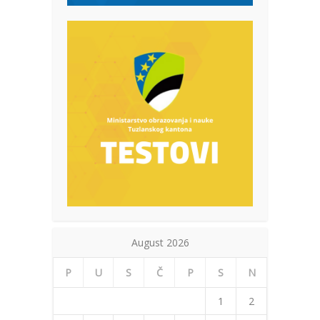
August 2026
P
U
S
Č
P
S
N
1
2