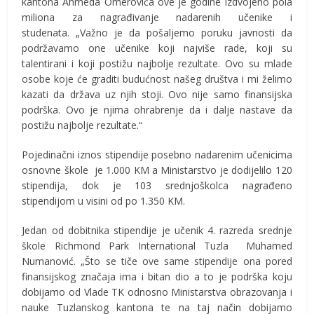
kantona Ahmeda Omerovića ove je godine izdvojeno pola
miliona za nagrađivanje nadarenih učenike i
studenata. „Važno je da pošaljemo poruku javnosti da
podržavamo one učenike koji najviše rade, koji su
talentirani i koji postižu najbolje rezultate. Ovo su mlade
osobe koje će graditi budućnost našeg društva i mi želimo
kazati da država uz njih stoji. Ovo nije samo finansijska
podrška. Ovo je njima ohrabrenje da i dalje nastave da
postižu najbolje rezultate.“
Pojedinačni iznos stipendije posebno nadarenim učenicima
osnovne škole je 1.000 KM a Ministarstvo je dodijelilo 120
stipendija, dok je 103 srednjoškolca nagrađeno
stipendijom u visini od po 1.350 KM.
Jedan od dobitnika stipendije je učenik 4. razreda srednje
škole Richmond Park International Tuzla Muhamed
Numanović. „Što se tiče ove same stipendije ona pored
finansijskog značaja ima i bitan dio a to je podrška koju
dobijamo od Vlade TK odnosno Ministarstva obrazovanja i
nauke Tuzlanskog kantona te na taj način dobijamo