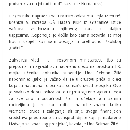
podstrek za daljni rad i trud“, kazao je Numanović.
I višestruko nagrađivana u raznim oblastima Lejla Mehurić,
učenica 9. razreda OŠ Hasan Kikić iz Gračanice ističe
važnost vrednovanja njihovog truda u daljim
uspjesima. „Stipendija je došla kao sama potvrda za moj
trud i uspjeh koji sam postigla u prethodnoj školskoj
godini.“
Zahvalivši Vladi TK i resornom ministarstvu što su
prepoznali i nagradili svu nadarenu djecu na prostoru TK,
majka učenika dobitnika stipendije Una Selman Žilić
napominje: „Jako je važno da se u društvu priča o djeci
koja su nadarena i djeci koja se ističu iznad prosjeka. Ovo
je svakako dobra prilika za to i njima sigurno vjetar u leđa
za sve ono u budućnosti što ih očekuje a i samim
roditeljima. Jer mi kao roditelji najbolje znamo koliko
vremena, truda i zalaganja ali prije svega finansijskih
sredstava je potrebno da se isprati dijete koje je nadareno
i izdvaja se iznad tog prosjeka“, kazala je Una Selman Žilić.