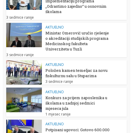
implementaciju programa
„Odrastimo zajedno“ u osnovnim
školama
3 sedmice ranije
AKTUELNO
Ministar Omerović uručio rješenje
o akreditaciji studijskih programa
Medicinskog fakulteta
Univerziteta u Tuzli
3 sedmice ranije
AKTUELNO
Položen kamen temeljac za novu
fiskulturnu salu u Stuparima
3 sedmice ranije
AKTUELNO
Konkurs za prijem zaposlenika u
školama u zadnjoj sedmici
mjeseca jula
1 mjesec ranije
AKTUELNO
Potpisani ugovori: Gotovo 600.000