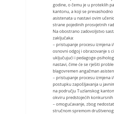
godine, o čemu je u proteklih p
kantonu, a koji se prevashodn
asistenata u nastavi ovim učeni
strane pojedinih prosvjetnih rad
Na obostrano zadovoljstvo sast
zaključaka:
– pristupanje procesu izmjena i
osnovni odgoj i obrazovanje s c
uključujući i pedagoge-psiholog
nastavi, čime će se rješiti pro
blagovremen angažman asisten
– pristupanje procesu izmjena i/i
postupku zapošljavanja u javn
na području Tuzlanskog kantona 
okviru predstojećih konkursnih
– omogućavanje, zbog nedostatk
stručnom spremom društvenog s