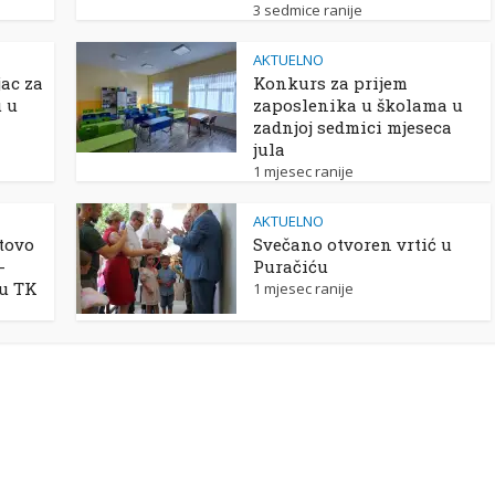
3 sedmice ranije
AKTUELNO
ac za
Konkurs za prijem
u u
zaposlenika u školama u
zadnjoj sedmici mjeseca
jula
1 mjesec ranije
AKTUELNO
tovo
Svečano otvoren vrtić u
-
Puračiću
 u TK
1 mjesec ranije