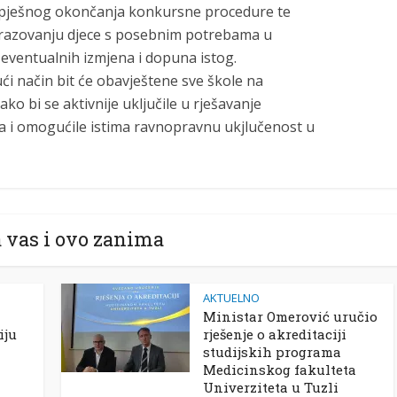
spješnog okončanja konkursne procedure te
obrazovanju djece s posebnim potrebama u
 eventualnih izmjena i dopuna istog.
i način bit će obavještene sve škole na
o bi se aktivnije uključile u rješavanje
a i omogućile istima ravnopravnu ukjlučenost u
 vas i ovo zanima
AKTUELNO
Ministar Omerović uručio
iju
rješenje o akreditaciji
studijskih programa
Medicinskog fakulteta
Univerziteta u Tuzli