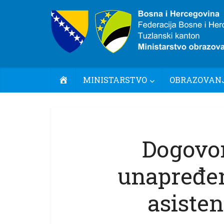
POČETNA
MINISTARSTVO
OBRAZOVANJ
Dogovor
unapređen
asisten