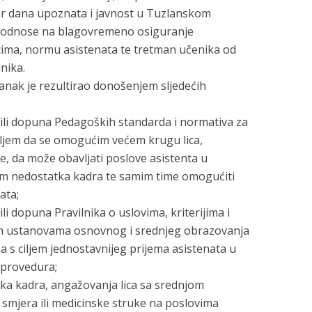
ar dana upoznata i javnost u Tuzlanskom
o odnose na blagovremeno osiguranje
cima, normu asistenata te tretman učenika od
nika.
anak je rezultirao donošenjem sljedećih
/ili dopuna Pedagoških standarda i normativa za
iljem da se omogućim većem krugu lica,
e, da može obavljati poslove asistenta u
blem nedostatka kadra te samim time omogućiti
ata;
li dopuna Pravilnika o uslovima, kriterijima i
im ustanovama osnovnog i srednjeg obrazovanja
s ciljem jednostavnijeg prijema asistenata u
 provedura;
a kadra, angažovanja lica sa srednjom
mjera ili medicinske struke na poslovima