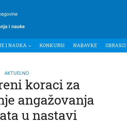
E I NAUKA
KONKURSI
NABAVKE
OBRASCI
AKTUELNO
eni koraci za
je angažovanja
ata u nastavi