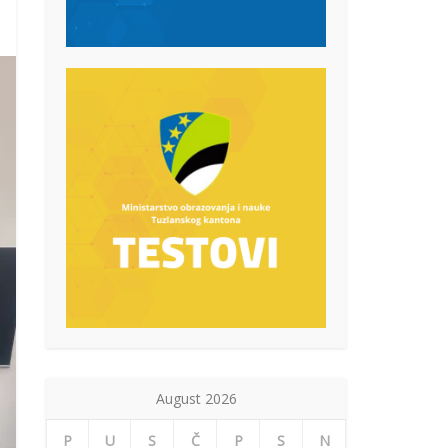
August 2026
P
U
S
Č
P
S
N