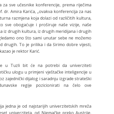
 za sve učesnike konferencije, prema riječima
f. dr. Amira Karića, „ovakva konferencija za nas
urna razmjena koja dolazi od različitih kultura,
to sve obogaćuje i proširuje naše vizije, naše
a iz drugih kultura, iz drugih meridijana i drugih
sagledamo ono što sami unutar sebe ne možemo
drugih. To je prilika i da širimo dobre vijesti,
 kazao je rektor Karić.
e u Tuzli bit će na potrebi da univerziteti
ičku ulogu u primjeni vještačke inteligencije u
oz zajednički dijalog i saradnju izgrade strateški
dunavske regije pozicionirati na čelo ove
a jedna je od najstarijih univerzitetskih mreža
et univerziteta, od Njemačke preko Austrije,