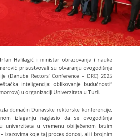
rfan Halilagić i ministar obrazovanja i nauke
rović prisustvovali su otvaranju ovogodišnje
ije (Danube Rectors’ Conference – DRC) 2025
eštačka inteligencija: oblikovanje budućnosti“
morrow) u organizaciji Univerziteta u Tuzli.
Tuzla domaćin Dunavske rektorske konferencije,
dnom izlaganju naglasio da se ovogodišnja
gu univerziteta u vremenu obilježenom brzim
 – izazovima koje taj proces donosi, ali i brojnim