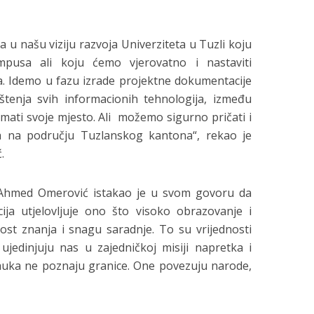
 u našu viziju razvoja Univerziteta u Tuzli koju
pusa ali koju ćemo vjerovatno i nastaviti
. Idemo u fazu izrade projektne dokumentacije
štenja svih informacionih tehnologija, između
 imati svoje mjesto. Ali možemo sigurno pričati i
a na području Tuzlanskog kantona“, rekao je
.
 Ahmed Omerović istakao je u svom govoru da
ja utjelovljuje ono što visoko obrazovanje i
nost znanja i snagu saradnje. To su vrijednosti
 ujedinjuju nas u zajedničkoj misiji napretka i
auka ne poznaju granice. One povezuju narode,