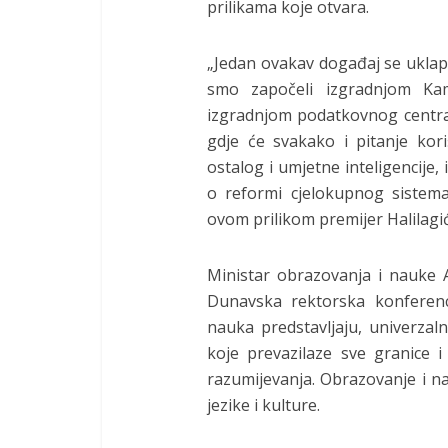
prilikama koje otvara.
„Jedan ovakav događaj se uklapa
smo započeli izgradnjom Kam
izgradnjom podatkovnog centra
gdje će svakako i pitanje kori
ostalog i umjetne inteligencije,
o reformi cjelokupnog sistem
ovom prilikom premijer Halilagić
Ministar obrazovanja i nauke
Dunavska rektorska konferenci
nauka predstavljaju, univerzal
koje prevazilaze sve granice i
razumijevanja. Obrazovanje i n
jezike i kulture.