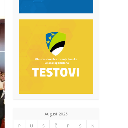
August 2026
P
U
S
Č
P
S
N