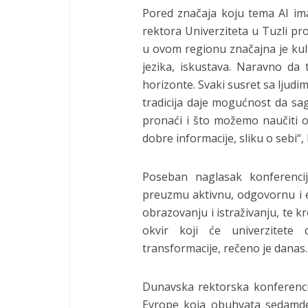
Pored značaja koju tema AI ima
rektora Univerziteta u Tuzli pro
u ovom regionu značajna je kult
jezika, iskustava. Naravno da 
horizonte. Svaki susret sa ljudim
tradicija daje mogućnost da 
pronaći i što možemo naučiti od 
dobre informacije, sliku o sebi“,
Poseban naglasak konferencij
preuzmu aktivnu, odgovornu i et
obrazovanju i istraživanju, te kr
okvir koji će univerzitete 
transformacije, rečeno je danas.
Dunavska rektorska konferencij
Evrope koja obuhvata sedamdes