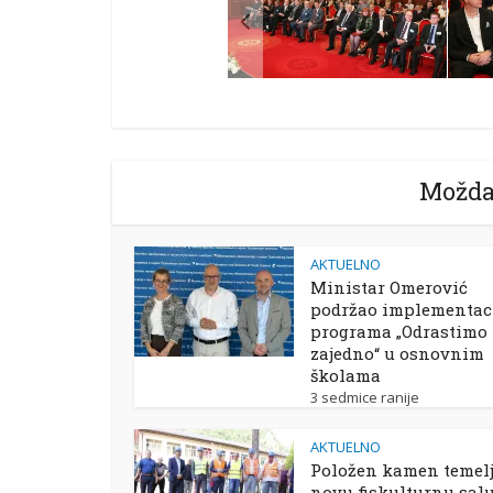
Možda
AKTUELNO
Ministar Omerović
podržao implementac
programa „Odrastimo
zajedno“ u osnovnim
školama
3 sedmice ranije
AKTUELNO
Položen kamen temelj
novu fiskulturnu sal