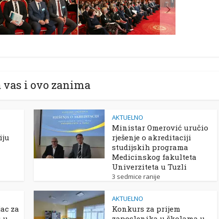
 vas i ovo zanima
AKTUELNO
Ministar Omerović uručio
iju
rješenje o akreditaciji
studijskih programa
Medicinskog fakulteta
Univerziteta u Tuzli
3 sedmice ranije
AKTUELNO
ac za
Konkurs za prijem
u u
zaposlenika u školama u