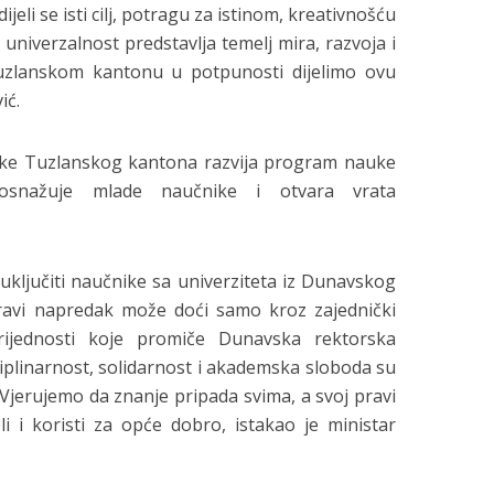
dijeli se isti cilj, potragu za istinom, kreativnošću
a univerzalnost predstavlja temelj mira, razvoja i
zlanskom kantonu u potpunosti dijelimo ovu
ić.
uke Tuzlanskog kantona razvija program nauke
, osnažuje mlade naučnike i otvara vrata
 uključiti naučnike sa univerziteta iz Dunavskog
ravi napredak može doći samo kroz zajednički
rijednosti koje promiče Dunavska rektorska
ciplinarnost, solidarnost i akademska sloboda su
 Vjerujemo da znanje pripada svima, a svoj pravi
li i koristi za opće dobro, istakao je ministar