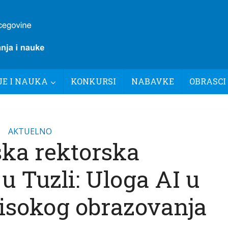
E I NAUKA
KONKURSI
NABAVKE
OBRASCI
AKTUELNO
ka rektorska
u Tuzli: Uloga AI u
visokog obrazovanja