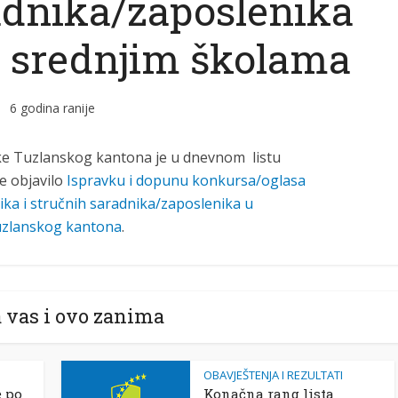
adnika/zaposlenika
i srednjim školama
6 godina ranije
ke Tuzlanskog kantona je u dnevnom listu
e objavilo
Ispravku i dopunu konkursa/oglasa
ika i stručnih saradnika/zaposlenika u
uzlanskog kantona
.
 vas i ovo zanima
OBAVJEŠTENJA I REZULTATI
e po
Konačna rang lista