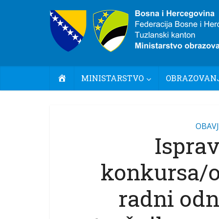
POČETNA
MINISTARSTVO
OBRAZOVANJ
OBAVJ
Ispra
konkursa/o
radni odn