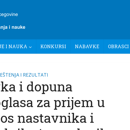
E I NAUKA
KONKURSI
NABAVKE
OBRASCI
EŠTENJA I REZULTATI
vka i dopuna
glasa za prijem u
os nastavnika i