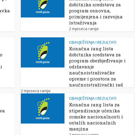
dobitnika sredstava za
avka
program osnovna,
primijenjena i razvojna
istraživanja
2 mjeseca ranije
OBAVJEŠTENJA I REZULTATI
Konačna rang lista
po
dobitnika sredstava za
program obezbjeđivanje i
i
održavanje
naučnoistraživačke
opreme i prostora za
naučnoistraživački rad
2 mjeseca ranije
OBAVJEŠTENJA I REZULTATI
Konačna rang lista za
ova
stipendiranje učenika
romske nacionalnosti i
ostalih nacionalnih
manjina
2 mjeseca ranije