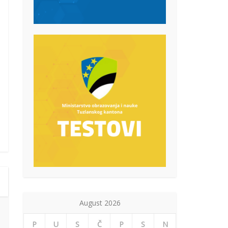
August 2026
P
U
S
Č
P
S
N