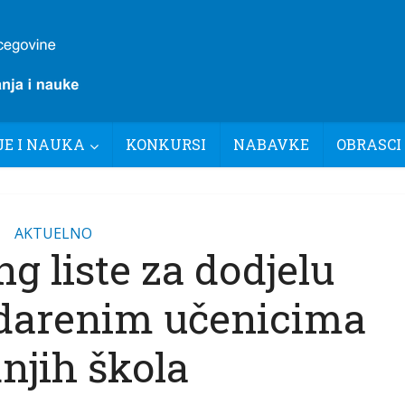
E I NAUKA
KONKURSI
NABAVKE
OBRASCI
AKTUELNO
g liste za dodjelu
adarenim učenicima
njih škola