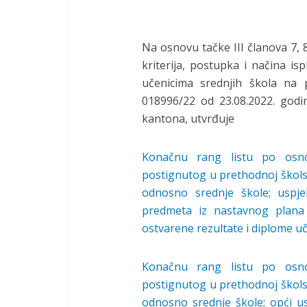
Na osnovu tačke III članova 7, 8
kriterija, postupka i načina i
učenicima srednjih škola na 
018996/22 od 23.08.2022. godi
kantona, utvrđuje
Konačnu rang listu po osno
postignutog u prethodnoj škols
odnosno srednje škole; uspje
predmeta iz nastavnog plana
ostvarene rezultate i diplome u
Konačnu rang listu po osno
postignutog u prethodnoj škols
odnosno srednje škole; opći u