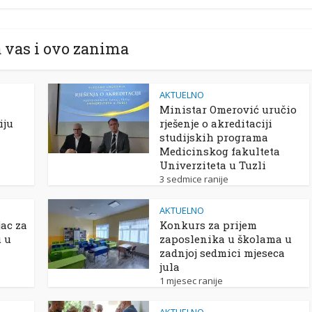
 vas i ovo zanima
AKTUELNO
Ministar Omerović uručio
iju
rješenje o akreditaciji
studijskih programa
Medicinskog fakulteta
Univerziteta u Tuzli
3 sedmice ranije
AKTUELNO
ac za
Konkurs za prijem
u u
zaposlenika u školama u
zadnjoj sedmici mjeseca
jula
1 mjesec ranije