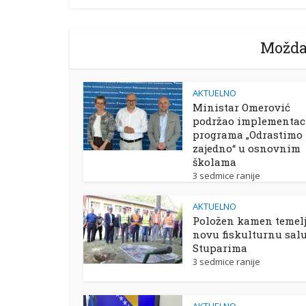
Možda
AKTUELNO
Ministar Omerović
podržao implementac
programa „Odrastimo
zajedno“ u osnovnim
školama
3 sedmice ranije
AKTUELNO
Položen kamen temelj
novu fiskulturnu sal
Stuparima
3 sedmice ranije