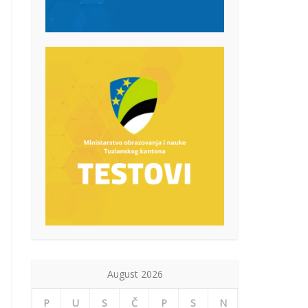
August 2026
P
U
S
Č
P
S
N