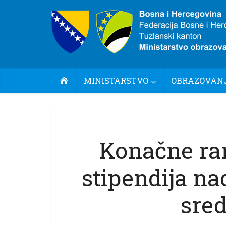
POČETNA
MINISTARSTVO
OBRAZOVANJ
Konačne ran
stipendija n
sred