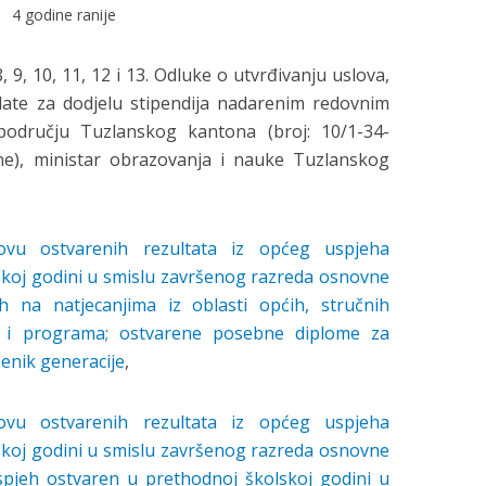
4 godine ranije
, 9, 10, 11, 12 i 13. Odluke o utvrđivanju uslova,
splate za dodjelu stipendija nadarenim redovnim
području Tuzlanskog kantona (broj: 10/1-34-
ne), ministar obrazovanja i nauke Tuzlanskog
vu ostvarenih rezultata iz općeg uspjeha
koj godini u smislu završenog razreda osnovne
h na natjecanjima iz oblasti općih, stručnih
 i programa; ostvarene posebne diplome za
čenik generacije
,
vu ostvarenih rezultata iz općeg uspjeha
koj godini u smislu završenog razreda osnovne
spjeh ostvaren u prethodnoj školskoj godini u