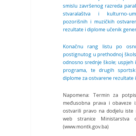
smislu završenog razreda paral
stvaralaštva i kulturno-umje
pozorišnih i muzičkih ostvar
rezultate i diplome učenik gener
Konačnu rang listu po osno
postignutog u prethodnoj škols
odnosno srednje škole; uspjeh i
programa, te drugih sportsk
diplome za ostvarene rezultate 
Napomena: Termin za potpisi
međusobna prava i obaveze iz
ostvarili pravo na dodjelu iste
web stranice Ministarstva
(www.montk.gov.ba)