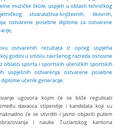
elne muzičke škole; uspjeh u oblasti tehničkog
tničkog stvaralaštva-književnih, likovnih,
enja; ostvarene posebne diplome za ostvarene
acije
,
vu ostvarenih rezultata iz općeg uspjeha
koj godini u smislu završenog razreda osnovne
z oblasti sporta i sportskih učeničkih sportskih
ih uspješnih ostvarenja; ostvarene posebne
i diplome učenik generacije
.
vanje ugovora kojim će se bliže regulisati
među davaoca stipendije i kandidata koji su
 naknadno će se utvrditi i javno objaviti putem
 obrazovanja i nauke Tuzlanskog kantona