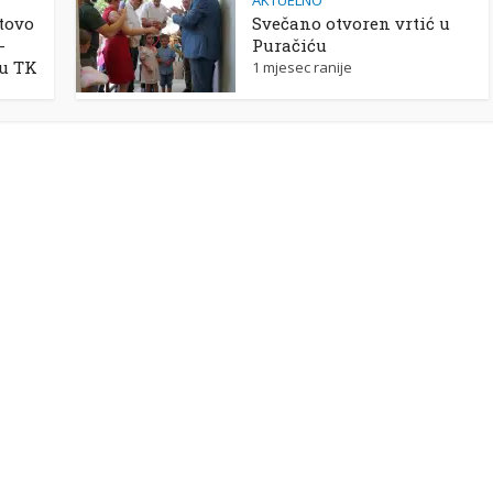
AKTUELNO
tovo
Svečano otvoren vrtić u
-
Puračiću
 u TK
1 mjesec ranije