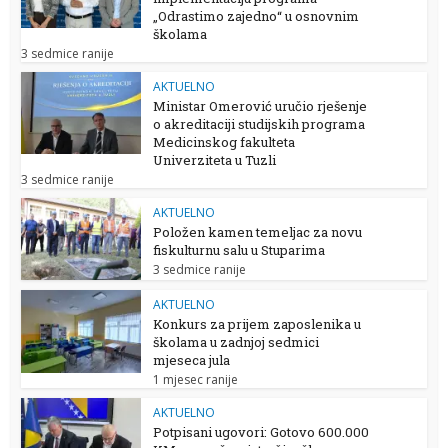
„Odrastimo zajedno“ u osnovnim
školama
3 sedmice ranije
AKTUELNO
Ministar Omerović uručio rješenje
o akreditaciji studijskih programa
Medicinskog fakulteta
Univerziteta u Tuzli
3 sedmice ranije
AKTUELNO
Položen kamen temeljac za novu
fiskulturnu salu u Stuparima
3 sedmice ranije
AKTUELNO
Konkurs za prijem zaposlenika u
školama u zadnjoj sedmici
mjeseca jula
1 mjesec ranije
AKTUELNO
Potpisani ugovori: Gotovo 600.000