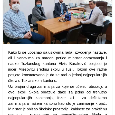
Kako bi se upoznao sa uslovima rada i izvođenja nastave,
ali i planovima za naredni period ministar obrazovanja i
nauke Tuzlanskog kantona Elvis Baraković posjetio je
jučer Mješovitu srednju školu u Tuzli. Tokom ove radne
posjete konstatovano je da se radi o jednoj najpopularnijih
škola u Tuzlanskom kantonu.
Uz brojna druga zanimanja za koje se učenici obrazuju u
ovoj školi, Škola obrazuje đake za jedno od trenutno
najpopularnijih zanimanja, frizer, ali i za deficitarna
zanimanja u našem kantonu kao sto je zanimanje krojač.
Ministar je obišao školske prostorije, kabinete za praktičnu
nastavu i razgovarao sa menadžmentom škole o