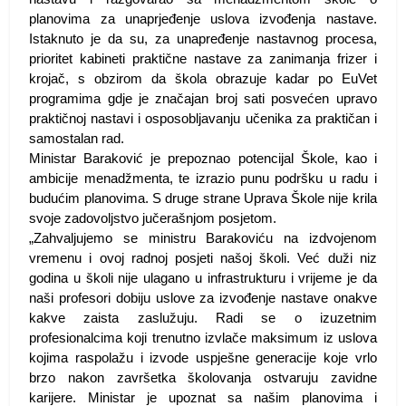
planovima za unaprjeđenje uslova izvođenja nastave.
Istaknuto je da su, za unapređenje nastavnog procesa,
prioritet kabineti praktične nastave za zanimanja frizer i
krojač, s obzirom da škola obrazuje kadar po EuVet
programima gdje je značajan broj sati posvećen upravo
praktičnoj nastavi i osposobljavanju učenika za praktičan i
samostalan rad.
Ministar Baraković je prepoznao potencijal Škole, kao i
ambicije menadžmenta, te izrazio punu podršku u radu i
budućim planovima. S druge strane Uprava Škole nije krila
svoje zadovoljstvo jučerašnjom posjetom.
„Zahvaljujemo se ministru Barakoviću na izdvojenom
vremenu i ovoj radnoj posjeti našoj školi. Već duži niz
godina u školi nije ulagano u infrastrukturu i vrijeme je da
naši profesori dobiju uslove za izvođenje nastave onakve
kakve zaista zaslužuju. Radi se o izuzetnim
profesionalcima koji trenutno izvlače maksimum iz uslova
kojima raspolažu i izvode uspješne generacije koje vrlo
brzo nakon završetka školovanja ostvaruju zavidne
karijere. Ministar je upoznat sa našim planovima i