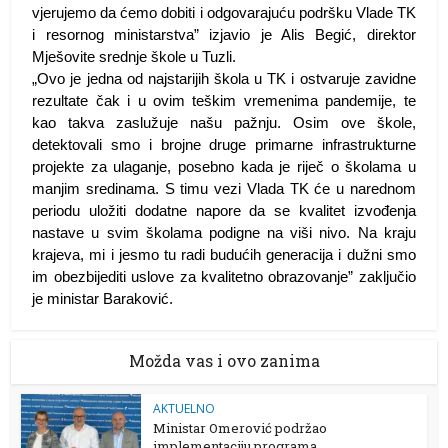
vjerujemo da ćemo dobiti i odgovarajuću podršku Vlade TK
i resornog ministarstva” izjavio je Alis Begić, direktor
Mješovite srednje škole u Tuzli.
„Ovo je jedna od najstarijih škola u TK i ostvaruje zavidne
rezultate čak i u ovim teškim vremenima pandemije, te
kao takva zaslužuje našu pažnju. Osim ove škole,
detektovali smo i brojne druge primarne infrastrukturne
projekte za ulaganje, posebno kada je riječ o školama u
manjim sredinama. S timu vezi Vlada TK će u narednom
periodu uložiti dodatne napore da se kvalitet izvođenja
nastave u svim školama podigne na viši nivo. Na kraju
krajeva, mi i jesmo tu radi budućih generacija i dužni smo
im obezbijediti uslove za kvalitetno obrazovanje” zaključio
je ministar Baraković.
Možda vas i ovo zanima
AKTUELNO
Ministar Omerović podržao
implementaciju programa