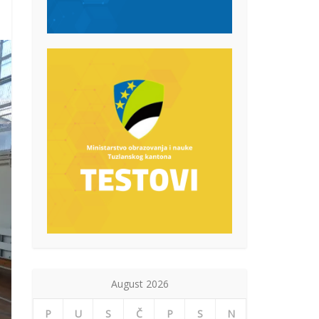
August 2026
P
U
S
Č
P
S
N