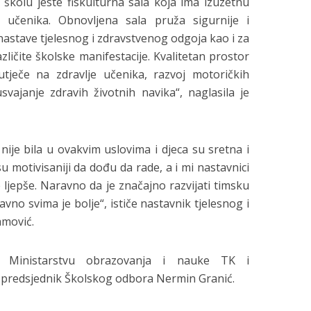
 školu jeste fiskulturna sala koja ima izuzetnu
učenika. Obnovljena sala pruža sigurnije i
 nastave tjelesnog i zdravstvenog odgoja kao i za
azličite školske manifestacije. Kvalitetan prostor
utječe na zdravlje učenika, razvoj motoričkih
vajanje zdravih životnih navika“, naglasila je
nije bila u ovakvim uslovima i djeca su sretna i
su motivisaniji da dođu da rade, a i mi nastavnici
e ljepše. Naravno da je značajno razvijati timsku
avno svima je bolje“, ističe nastavnik tjelesnog i
mović.
, Ministarstvu obrazovanja i nauke TK i
 predsjednik Školskog odbora Nermin Granić.