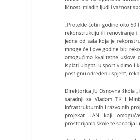
ličnosti mladih ljudi i važnost sp
„Protekle četiri godine oko 50 
rekonstrukciju ili renoviranje i
jedna od sala koja je rekonstr
mnoge će i ove godine biti reko
omogućimo kvalitetne uslove d
isplati ulagati u sport vidimo i
postignu određen uspjeh“, rekao
Direktorica JU Osnovna škola 
saradnji sa Vladom TK i Mini
infrastrukturnih i razvojnih pr
projekat LAN koji omogućav
prostorijama škole te sanacija i 