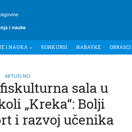
E I NAUKA
KONKURSI
NABAVKE
OBRASCI
AKTUELNO
fiskulturna sala u
oli „Kreka“: Bolji
rt i razvoj učenika