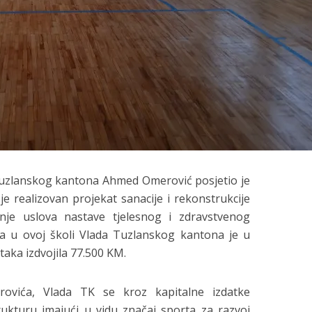
Tuzlanskog kantona Ahmed Omerović posjetio je
e realizovan projekat sanacije i rekonstrukcije
enje uslova nastave tjelesnog i zdravstvenog
ta u ovoj školi Vlada Tuzlanskog kantona je u
taka izdvojila 77.500 KM.
rovića, Vlada TK se kroz kapitalne izdatke
rukturu imajući u vidu značaj sporta za razvoj