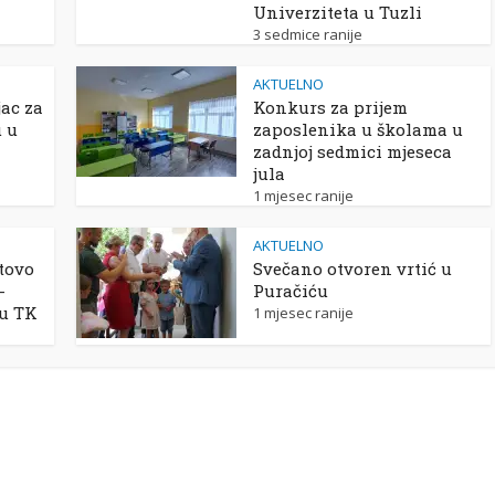
Univerziteta u Tuzli
3 sedmice ranije
AKTUELNO
ac za
Konkurs za prijem
u u
zaposlenika u školama u
zadnjoj sedmici mjeseca
jula
1 mjesec ranije
AKTUELNO
tovo
Svečano otvoren vrtić u
-
Puračiću
 u TK
1 mjesec ranije