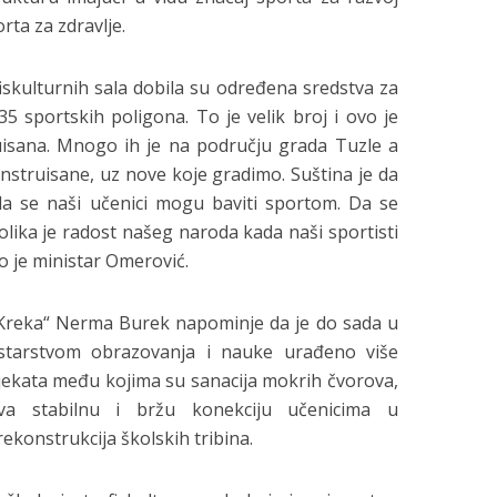
orta za zdravlje.
fiskulturnih sala dobila su određena sredstva za
 35 sportskih poligona. To je velik broj i ovo je
uisana. Mnogo ih je na području grada Tuzle a
nstruisane, uz nove koje gradimo. Suština je da
a se naši učenici mogu baviti sportom. Da se
 kolika je radost našeg naroda kada naši sportisti
 je ministar Omerović.
„Kreka“ Nerma Burek napominje da je do sada u
starstvom obrazovanja i nauke urađeno više
ojekata među kojima su sanacija mokrih čvorova,
a stabilnu i bržu konekciju učenicima u
rekonstrukcija školskih tribina.