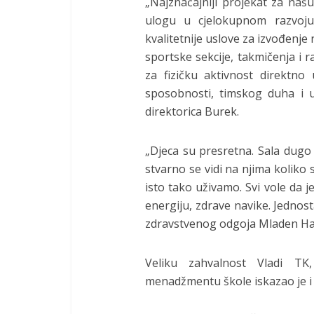
„Najznačajniji projekat za našu
ulogu u cjelokupnom razvoju 
kvalitetnije uslove za izvođenje
sportske sekcije, takmičenja i r
za fizičku aktivnost direktno 
sposobnosti, timskog duha i us
direktorica Burek.
„Djeca su presretna. Sala dugo 
stvarno se vidi na njima koliko 
isto tako uživamo. Svi vole da j
energiju, zdrave navike. Jednost
zdravstvenog odgoja Mladen Ha
Veliku zahvalnost Vladi TK
menadžmentu škole iskazao je i