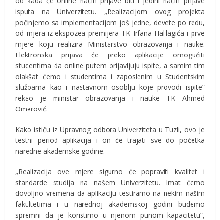
od kada će online način prijave biti i jedini način prijave
isputa na Univerzitetu. „Realizacijom ovog projekta
počinjemo sa implementacijom još jedne, devete po redu,
od mjera iz ekspozea premijera TK Irfana Halilagića i prve
mjere koju realizira Ministarstvo obrazovanja i nauke.
Elektronska prijava će preko aplikacije omogućiti
studentima da online putem prijavljuju ispite, a samim tim
olakšat ćemo i studentima i zaposlenim u Studentskim
službama kao i nastavnom osoblju koje provodi ispite”
rekao je ministar obrazovanja i nauke TK Ahmed
Omerović.
Kako ističu iz Upravnog odbora Univerziteta u Tuzli, ovo je
testni period aplikacija i on će trajati sve do početka
naredne akademske godine.
„Realizacija ove mjere sigurno će popraviti kvalitet i
standarde studija na našem Univerzitetu. Imat ćemo
dovoljno vremena da aplikaciju testiramo na nekim našim
fakultetima i u narednoj akademskoj godini budemo
spremni da je koristimo u njenom punom kapacitetu”,