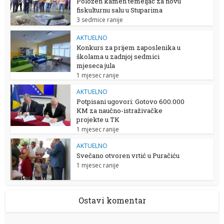
Položen kamen temeljac za novu
fiskulturnu salu u Stuparima
3 sedmice ranije
AKTUELNO
Konkurs za prijem zaposlenika u
školama u zadnjoj sedmici
mjeseca jula
1 mjesec ranije
AKTUELNO
Potpisani ugovori: Gotovo 600.000
KM za naučno-istraživačke
projekte u TK
1 mjesec ranije
AKTUELNO
Svečano otvoren vrtić u Puračiću
1 mjesec ranije
Ostavi komentar