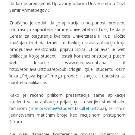
dodao je predsjednik Upravnog odbora Univerziteta u Tuzli
Semir Ahmetbegović.
Značajno je dodati da je aplikacija u potpunosti proizvod
unutrašnjih kapaciteta samog Univerziteta u Tuzli, te da je
Centar za osiguranje kvalitete Univerziteta u Tuzli uložio
značajan trud da izradi i u funkciju stavi aplikaciju koja
omogućava elektronsku prijavu ispita. „E-prijava” je web
aplikacija kojoj studenti i ostali korisnici pristupaju putem
web lokacije www.eprijava.untz.ba ili
http://eprijava.untz.ba/ep/public/login gdje studenti, osim
linka „Prijava ispita” mogu pronaći i savjete i uputstva za
upotrebu aplikacije.
Kako je rečeno prilikom prezentacije same aplikacije
studenti se na aplikaciju prijavljuju sa svojim studentskim
računom (
ime.prezime@student.fakultet.untz.ba
), te ličnim
jedinstvenim matičnim broje kao inicijalnom pristupnom
šifrom.
Na kraju današnje konferencije ministar Omerović je