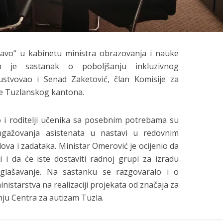
vo“ u kabinetu ministra obrazovanja i nauke
n je sastanak o poboljšanju inkluzivnog
ustvovao i Senad Zaketović, član Komisije za
ne Tuzlanskog kantona.
o i roditelji učenika sa posebnim potrebama su
 angažovanja asistenata u nastavi u redovnim
ova i zadataka. Ministar Omerović je ocijenio da
ni i da će iste dostaviti radnoj grupi za izradu
glašavanje. Na sastanku se razgovaralo i o
nistarstva na realizaciji projekata od značaja za
nju Centra za autizam Tuzla.