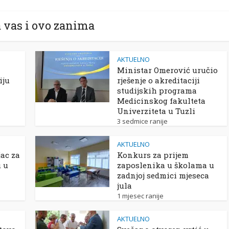
 vas i ovo zanima
AKTUELNO
Ministar Omerović uručio
iju
rješenje o akreditaciji
studijskih programa
Medicinskog fakulteta
Univerziteta u Tuzli
3 sedmice ranije
AKTUELNO
ac za
Konkurs za prijem
u u
zaposlenika u školama u
zadnjoj sedmici mjeseca
jula
1 mjesec ranije
AKTUELNO