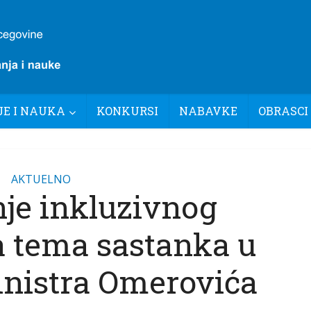
E I NAUKA
KONKURSI
NABAVKE
OBRASCI
AKTUELNO
nje inkluzivnog
a tema sastanka u
inistra Omerovića