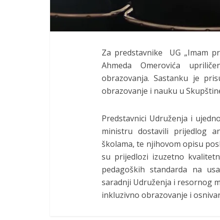
Za predstavnike UG „Imam pra
Ahmeda Omerovića upriliče
obrazovanja. Sastanku je pris
obrazovanje i nauku u Skupšti
Predstavnici Udruženja i ujedn
ministru dostavili prijedlog
školama, te njihovom opisu posl
su prijedlozi izuzetno kvalitet
pedagoških standarda na usa
saradnji Udruženja i resornog mi
inkluzivno obrazovanje i osniva