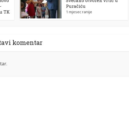
tovo
Svečano otvoren vrtić u
-
Puračiću
 u TK
1 mjesec ranije
tavi komentar
tar.