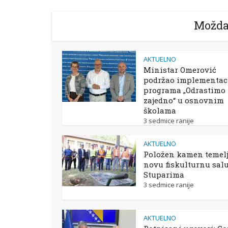
Možda
AKTUELNO
Ministar Omerović
podržao implementac
programa „Odrastimo
zajedno“ u osnovnim
školama
3 sedmice ranije
AKTUELNO
Položen kamen temelj
novu fiskulturnu sal
Stuparima
3 sedmice ranije
AKTUELNO