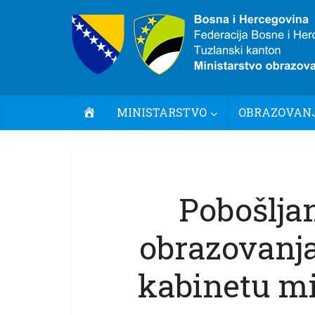
POČETNA
MINISTARSTVO
OBRAZOVANJ
Pobošlja
obrazovanj
kabinetu m