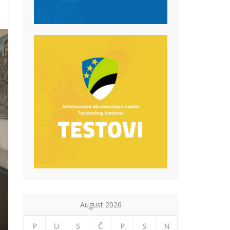
August 2026
P
U
S
Č
P
S
N