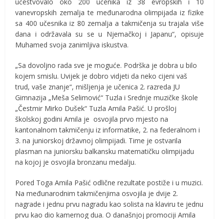
učestvovalo oko 200 učenika iz 38 evropskih i 10
vanevropskih zemalja te međunarodna olimpijada iz fizike
sa 400 učesnika iz 80 zemalja a takmičenja su trajala više
dana i održavala su se u Njemačkoj i Japanu“, opisuje
Muhamed svoja zanimljiva iskustva.
„Sa dovoljno rada sve je moguće. Podrška je dobra u bilo
kojem smislu. Uvijek je dobro vidjeti da neko cijeni vaš
trud, vaše znanje“, mišljenja je učenica 2. razreda JU
Gimnazija „Meša Selimović“ Tuzla i Srednje muzičke škole
„Čestmir Mirko Dušek“ Tuzla Amila Pašić. U prošloj
školskoj godini Amila je osvojila prvo mjesto na
kantonalnom takmičenju iz informatike, 2. na federalnom i
3. na juniorskoj državnoj olimpijadi. Time je ostvarila
plasman na juniorsku balkansku matematičku olimpijadu
na kojoj je osvojila bronzanu medalju.
Pored Toga Amila Pašić odlične rezultate postiže i u muzici.
Na međunarodnim takmičenjima osvojila je dvije 2.
nagrade i jednu prvu nagradu kao solista na klaviru te jednu
prvu kao dio kamernog dua. O današnjoj promociji Amila