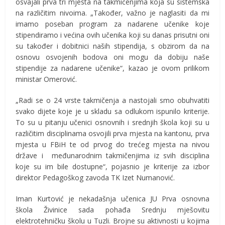
osvajali prva tri mjesta na takmičenjima koja su sistemska
na različitim nivoima. „Također, važno je naglasiti da mi
imamo poseban program za nadarene učenike koje
stipendiramo i većina ovih učenika koji su danas prisutni oni
su također i dobitnici naših stipendija, s obzirom da na
osnovu osvojenih bodova oni mogu da dobiju naše
stipendije za nadarene učenike“, kazao je ovom prilikom
ministar Omerović.
„Radi se o 24 vrste takmičenja a nastojali smo obuhvatiti
svako dijete koje je u skladu sa odlukom ispunilo kriterije.
To su u pitanju učenici osnovnih i srednjih škola koji su u
različitim disciplinama osvojili prva mjesta na kantonu, prva
mjesta u FBiH te od prvog do trećeg mjesta na nivou
države i međunarodnim takmičenjima iz svih disciplina
koje su im bile dostupne“, pojasnio je kriterije za izbor
direktor Pedagoškog zavoda TK Izet Numanović.
Iman Kurtović je nekadašnja učenica JU Prva osnovna
škola Živinice sada pohađa Srednju mješovitu
elektrotehničku školu u Tuzli. Brojne su aktivnosti u kojima