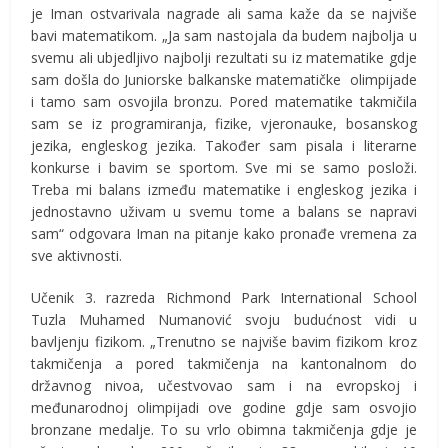
je Iman ostvarivala nagrade ali sama kaže da se najviše
bavi matematikom. „Ja sam nastojala da budem najbolja u
svemu ali ubjedljivo najbolji rezultati su iz matematike gdje
sam došla do Juniorske balkanske matematičke olimpijade
i tamo sam osvojila bronzu. Pored matematike takmičila
sam se iz programiranja, fizike, vjeronauke, bosanskog
jezika, engleskog jezika. Također sam pisala i literarne
konkurse i bavim se sportom. Sve mi se samo posloži.
Treba mi balans između matematike i engleskog jezika i
jednostavno uživam u svemu tome a balans se napravi
sam“ odgovara Iman na pitanje kako pronađe vremena za
sve aktivnosti.
Učenik 3. razreda Richmond Park International School
Tuzla Muhamed Numanović svoju budućnost vidi u
bavljenju fizikom. „Trenutno se najviše bavim fizikom kroz
takmičenja a pored takmičenja na kantonalnom do
državnog nivoa, učestvovao sam i na evropskoj i
međunarodnoj olimpijadi ove godine gdje sam osvojio
bronzane medalje. To su vrlo obimna takmičenja gdje je