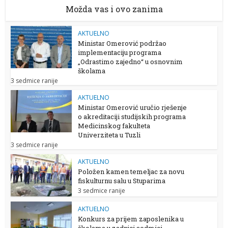
Možda vas i ovo zanima
AKTUELNO
Ministar Omerović podržao
implementaciju programa
„Odrastimo zajedno“ u osnovnim
školama
3 sedmice ranije
AKTUELNO
Ministar Omerović uručio rješenje
o akreditaciji studijskih programa
Medicinskog fakulteta
Univerziteta u Tuzli
3 sedmice ranije
AKTUELNO
Položen kamen temeljac za novu
fiskulturnu salu u Stuparima
3 sedmice ranije
AKTUELNO
Konkurs za prijem zaposlenika u
školama u zadnjoj sedmici