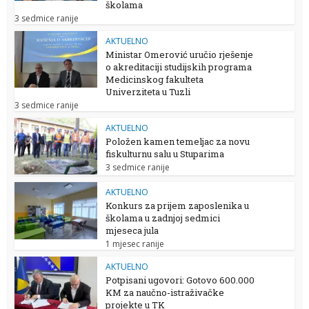
školama
3 sedmice ranije
AKTUELNO
Ministar Omerović uručio rješenje
o akreditaciji studijskih programa
Medicinskog fakulteta
Univerziteta u Tuzli
3 sedmice ranije
AKTUELNO
Položen kamen temeljac za novu
fiskulturnu salu u Stuparima
3 sedmice ranije
AKTUELNO
Konkurs za prijem zaposlenika u
školama u zadnjoj sedmici
mjeseca jula
1 mjesec ranije
AKTUELNO
Potpisani ugovori: Gotovo 600.000
KM za naučno-istraživačke
projekte u TK