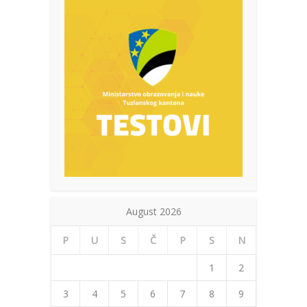
August 2026
P
U
S
Č
P
S
N
1
2
3
4
5
6
7
8
9