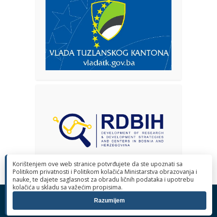
Korištenjem ove web stranice potvrđujete da ste upoznati sa
Politikom privatnosti i Politikom kolačića Ministarstva obrazovanja i
nauke, te dajete saglasnost za obradu ličnih podataka i upotrebu
kolačića u skladu sa važećim propisima.
© 2026 Ministarstvo obrazovanja i nauke Tuzlanskog kantona. Sva
Razumijem
prava pridržana.