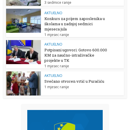
3 sedmice ranije
AKTUELNO
Konkurs za prijem zaposlenika u
školama u zadnjoj sedmici
mjeseca jula
1 mjesec ranije
AKTUELNO
Potpisani ugovori: Gotovo 600.000
KM za naučno-istraživačke
projekte u TK
1 mjesec ranije
AKTUELNO
Svečano otvoren vrtić u Puračiću
1 mjesec ranije