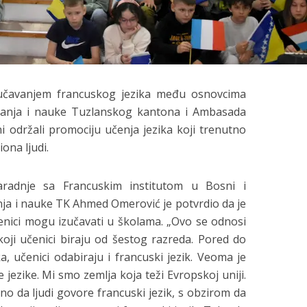
izučavanjem francuskog jezika među osnovcima
vanja i nauke Tuzlanskog kantona i Ambasada
i održali promociju učenja jezika koji trenutno
iona ljudi.
aradnje sa Francuskim institutom u Bosni i
nja i nauke TK Ahmed Omerović je potvrdio da je
enici mogu izučavati u školama. „Ovo se odnosi
koji učenici biraju od šestog razreda. Pored do
, učenici odabiraju i francuski jezik. Veoma je
 jezike. Mi smo zemlja koja teži Evropskoj uniji.
o da ljudi govore francuski jezik, s obzirom da