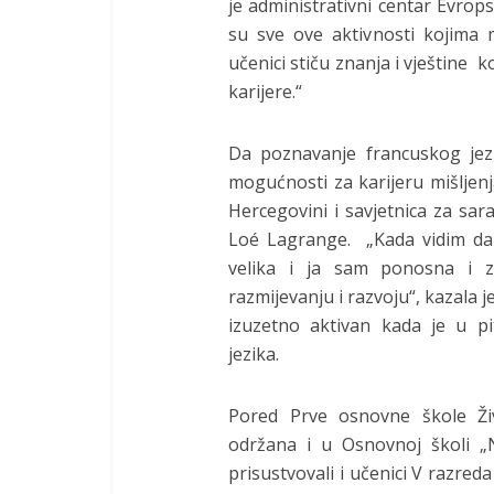
je administrativni centar Evrops
su sve ove aktivnosti kojima
učenici stiču znanja i vještine 
karijere.“
Da poznavanje francuskog jezik
mogućnosti za karijeru mišljenja
Hercegovini i savjetnica za sa
Loé Lagrange. „Kada vidim dan
velika i ja sam ponosna i 
razmijevanju i razvoju“, kazala
izuzetno aktivan kada je u p
jezika.
Pored Prve osnovne škole Živ
održana i u Osnovnoj školi „N
prisustvovali i učenici V razred