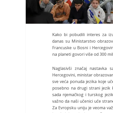
Kako bi pobudili interes za 
danas su Ministarstvo obrazo
Francuske u Bosni i Hercegovin
na planeti govori više od 300 mil
Naglasivši značaj nastavka s
Hercegovini, ministar obrazova
sve veća ponuda jezika koje uč
posebno na drugi strani jezik 
sada njemačkog i turskog jezika
važno da naši učenici uče strane
Za Evropsku uniju je veoma važn