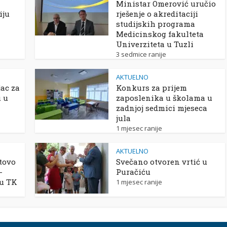
Ministar Omerović uručio
iju
rješenje o akreditaciji
studijskih programa
Medicinskog fakulteta
Univerziteta u Tuzli
3 sedmice ranije
AKTUELNO
ac za
Konkurs za prijem
u u
zaposlenika u školama u
zadnjoj sedmici mjeseca
jula
1 mjesec ranije
AKTUELNO
tovo
Svečano otvoren vrtić u
-
Puračiću
 u TK
1 mjesec ranije