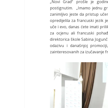
„Novi Grad“ prošle je godine
postignutim. „Imamo jednu gru
zanimljivo jeste da pristup uče
opredijelila za francuski jezik
uče i evo, danas ćete imati prili
za ocjenu ali francuski poha
direktorica škole Sabina Jogu
odazivu i današnjoj promocij
zainteresovanih za izučavanje f