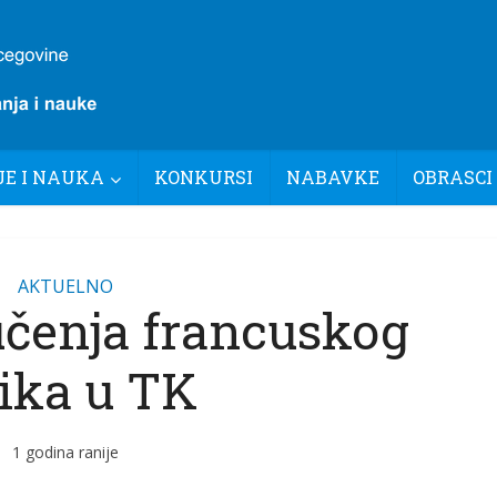
E I NAUKA
KONKURSI
NABAVKE
OBRASCI
AKTUELNO
učenja francuskog
zika u TK
1 godina ranije