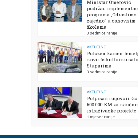
Ministar Omerović
podržao implementac
programa „Odrastimo
zajedno“ u osnovnim
školama
3 sedmice ranije
AKTUELNO
Položen kamen temelj
novu fiskulturnu sal
Stuparima
3 sedmice ranije
AKTUELNO
Potpisani ugovori: Go
600.000 KM za naučno
istraživačke projekte
1 mjesec ranije