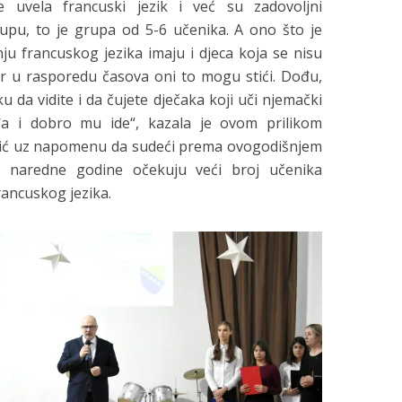
 uvela francuski jezik i već su zadovoljni
pu, to je grupa od 5-6 učenika. A ono što je
nju francuskog jezika imaju i djeca koja se nisu
 jer u rasporedu časova oni to mogu stići. Dođu,
ku da vidite i da čujete dječaka koji uči njemački
đa i dobro mu ide“, kazala je ovom prilikom
nčić uz napomenu da sudeći prema ovogodišnjem
i, naredne godine očekuju veći broj učenika
rancuskog jezika.