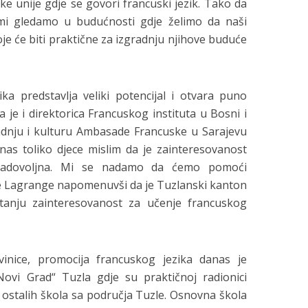
ke unije gdje se govori francuski jezik. Tako da
 mi gledamo u budućnosti gdje želimo da naši
koje će biti praktične za izgradnju njihove buduće
a predstavlja veliki potencijal i otvara puno
 je i direktorica Francuskog instituta u Bosni i
radnju i kulturu Ambasade Francuske u Sarajevu
as toliko djece mislim da je zainteresovanost
zadovoljna. Mi se nadamo da ćemo pomoći
 je Lagrange napomenuvši da je Tuzlanski kanton
itanju zainteresovanost za učenje francuskog
inice, promocija francuskog jezika danas je
ovi Grad“ Tuzla gdje su praktičnoj radionici
a ostalih škola sa područja Tuzle. Osnovna škola