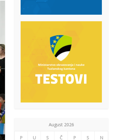
August 2026
P
U
S
Č
P
S
N