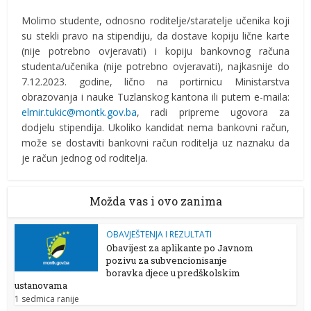
Molimo studente, odnosno roditelje/staratelje učenika koji
su stekli pravo na stipendiju, da dostave kopiju lične karte
(nije potrebno ovjeravati) i kopiju bankovnog računa
studenta/učenika (nije potrebno ovjeravati), najkasnije do
7.12.2023. godine, lično na portirnicu Ministarstva
obrazovanja i nauke Tuzlanskog kantona ili putem e-maila:
elmir.tukic@montk.gov.ba
, radi pripreme ugovora za
dodjelu stipendija. Ukoliko kandidat nema bankovni račun,
može se dostaviti bankovni račun roditelja uz naznaku da
je račun jednog od roditelja.
Možda vas i ovo zanima
OBAVJEŠTENJA I REZULTATI
Obavijest za aplikante po Javnom
pozivu za subvencionisanje
boravka djece u predškolskim
ustanovama
1 sedmica ranije