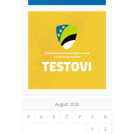
August 2026
P
U
S
Č
P
S
N
1
2