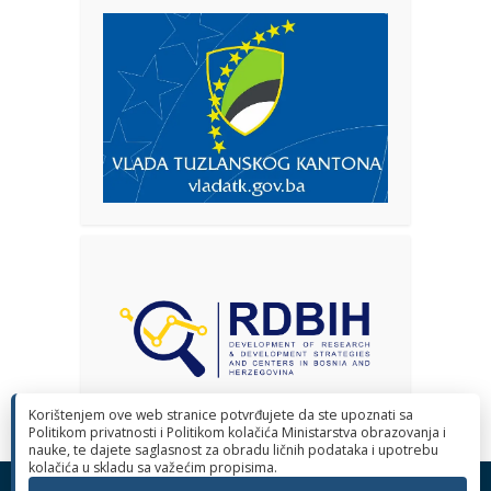
Korištenjem ove web stranice potvrđujete da ste upoznati sa
Politikom privatnosti i Politikom kolačića Ministarstva obrazovanja i
nauke, te dajete saglasnost za obradu ličnih podataka i upotrebu
kolačića u skladu sa važećim propisima.
© 2026 Ministarstvo obrazovanja i nauke Tuzlanskog kantona. Sva