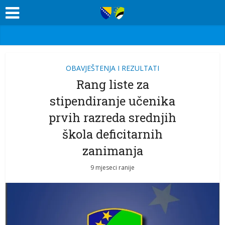
OBAVJEŠTENJA I REZULTATI
Rang liste za
stipendiranje učenika
prvih razreda srednjih
škola deficitarnih
zanimanja
9 mjeseci ranije