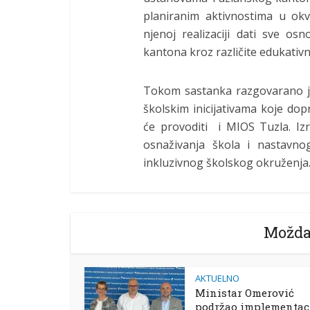
planiranim aktivnostima u okv
njenoj realizaciji dati sve o
kantona kroz različite edukativn
Tokom sastanka razgovarano j
školskim inicijativama koje dop
će provoditi i MIOS Tuzla. Iz
osnaživanja škola i nastavno
inkluzivnog školskog okruženja
Možda
AKTUELNO
Ministar Omerović
podržao implementac