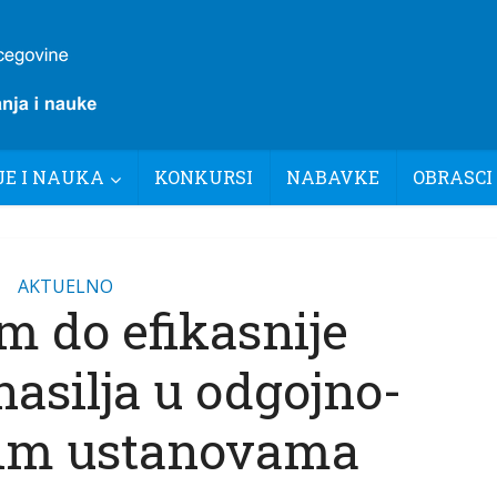
E I NAUKA
KONKURSI
NABAVKE
OBRASCI
AKTUELNO
m do efikasnije
nasilja u odgojno-
im ustanovama