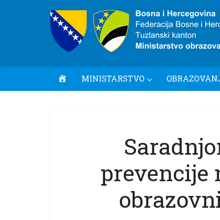
POČETNA
MINISTARSTVO
OBRAZOVANJ
Saradnjo
prevencije 
obrazovn