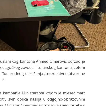
 Tuzlanskog kantona Ahmed Omerović održao je
 Pedagoškog zavoda Tuzlanskog kantona Izetom
eđunarodnog udruženja „Interaktivne otvorene
ić.
je kampanja Ministarstva kojom je mjesec mart
tiv svih oblika nasilja u odgojno-obrazovnim
. Ministar Omerović upoznao je sagovornike s