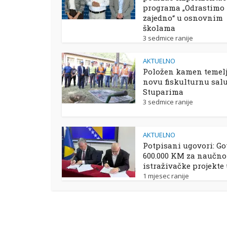
programa „Odrastimo
zajedno“ u osnovnim
školama
3 sedmice ranije
AKTUELNO
Položen kamen temelj
novu fiskulturnu sal
Stuparima
3 sedmice ranije
AKTUELNO
Potpisani ugovori: Go
600.000 KM za naučno
istraživačke projekte
1 mjesec ranije