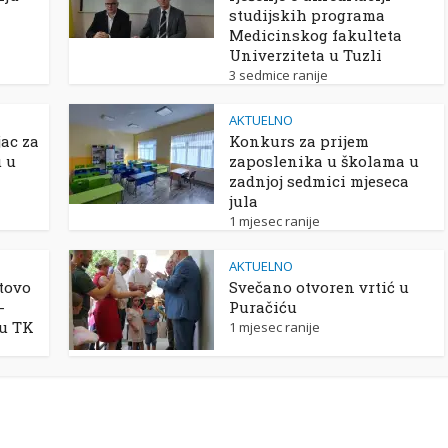
studijskih programa
Medicinskog fakulteta
Univerziteta u Tuzli
3 sedmice ranije
AKTUELNO
ac za
Konkurs za prijem
u u
zaposlenika u školama u
zadnjoj sedmici mjeseca
jula
1 mjesec ranije
AKTUELNO
tovo
Svečano otvoren vrtić u
-
Puračiću
 u TK
1 mjesec ranije