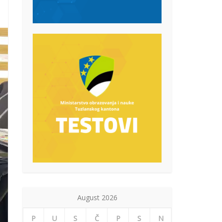
August 2026
P
U
S
Č
P
S
N