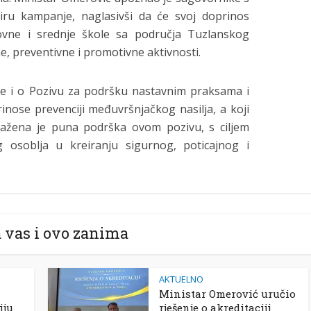
iru kampanje, naglasivši da će svoj doprinos
snovne i srednje škole sa područja Tuzlanskog
e, preventivne i promotivne aktivnosti.
e i o Pozivu za podršku nastavnim praksama i
rinose prevenciji međuvršnjačkog nasilja, a koji
ražena je puna podrška ovom pozivu, s ciljem
g osoblja u kreiranju sigurnog, poticajnog i
.
 vas i ovo zanima
AKTUELNO
Ministar Omerović uručio
iju
rješenje o akreditaciji