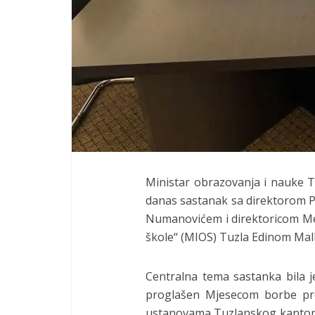
Ministar obrazovanja i nauke
danas sastanak sa direktorom
Numanovićem i direktoricom M
škole“ (MIOS) Tuzla Edinom Malk
Centralna tema sastanka bila 
proglašen Mjesecom borbe pro
ustanovama Tuzlanskog kantona