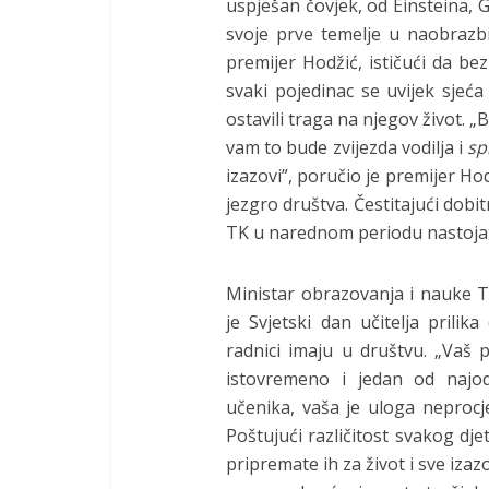
uspješan čovjek, od Einsteina, G
svoje prve temelje u naobrazbi
premijer Hodžić, ističući da bez
svaki pojedinac se uvijek sjeća
ostavili traga na njegov život. „B
vam to bude zvijezda vodilja i
sp
izazovi”, poručio je premijer Ho
jezgro društva. Čestitajući dobi
TK u narednom periodu nastojati
Ministar obrazovanja i nauke T
je Svjetski dan učitelja prilik
radnici imaju u društvu. „Vaš po
istovremeno i jedan od najod
učenika, vaša je uloga neprocjen
Poštujući različitost svakog dje
pripremate ih za život i sve iza