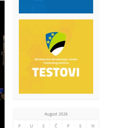
August 2026
P
U
S
Č
P
S
N