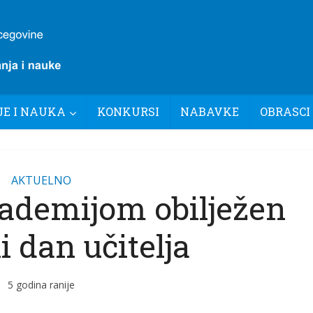
E I NAUKA
KONKURSI
NABAVKE
OBRASCI
AKTUELNO
demijom obilježen
i dan učitelja
5 godina ranije