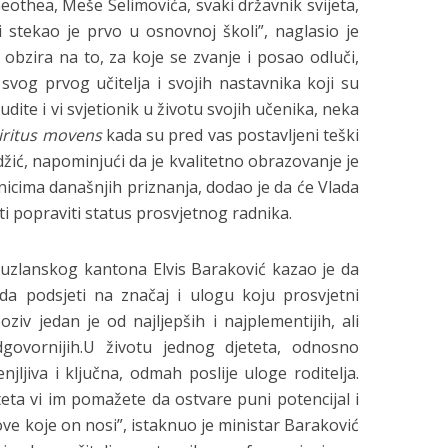
eothea, Meše Selimovića, svaki državnik svijeta,
 stekao je prvo u osnovnoj školi”, naglasio je
 obzira na to, za koje se zvanje i posao odluči,
 svog prvog učitelja i svojih nastavnika koji su
udite i vi svjetionik u životu svojih učenika, neka
iritus movens
kada su pred vas postavljeni teški
džić, napominjući da je kvalitetno obrazovanje je
tnicima današnjih priznanja, dodao je da će Vlada
 popraviti status prosvjetnog radnika.
uzlanskog kantona Elvis Baraković kazao je da
a da podsjeti na značaj i ulogu koju prosvjetni
ziv jedan je od najljepših i najplementijih, ali
govornijih.U životu jednog djeteta, odnosno
jljiva i ključna, odmah poslije uloge roditelja.
teta vi im pomažete da ostvare puni potencijal i
zove koje on nosi”, istaknuo je ministar Baraković