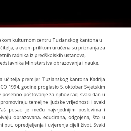
kom kulturnom centru Tuzlanskog kantona u
 učitelja, a ovom prilikom uručena su priznanja za
etnih radnika iz predškolskih ustanova,
predstavnika Ministarstva obrazovanja i nauke.
 učitelja premijer Tuzlanskog kantona Kadrija
SCO 1994. godine proglasio 5. oktobar Svjetskim
e posebno poštovanje za njihov rad, svaki dan u
promoviraju temeljne ljudske vrijednosti i svaki
„Vaš posao je među najvrjednijim poslovima i
bivaju obrazovana, educirana, odgojena, što u
 put, opredjeljenja i uvjerenja cijeli život. Svaki