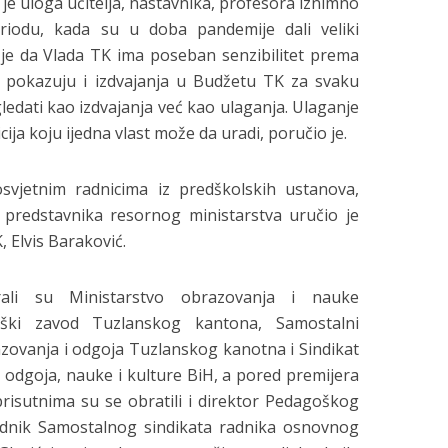
je uloga učitelja, nastavnika, profesora iznimno
eriodu, kada su u doba pandemije dali veliki
e da Vlada TK ima poseban senzibilitet prema
 pokazuju i izdvajanja u Budžetu TK za svaku
gledati kao izdvajanja već kao ulaganja. Ulaganje
cija koju ijedna vlast može da uradi, poručio je.
osvjetnim radnicima iz predškolskih ustanova,
a predstavnika resornog ministarstva uručio je
 Elvis Baraković.
rali su Ministarstvo obrazovanja i nauke
ški zavod Tuzlanskog kantona, Samostalni
zovanja i odgoja Tuzlanskog kanotna i Sindikat
 odgoja, nauke i kulture BiH, a pored premijera
prisutnima su se obratili i direktor Pedagoškog
ednik Samostalnog sindikata radnika osnovnog