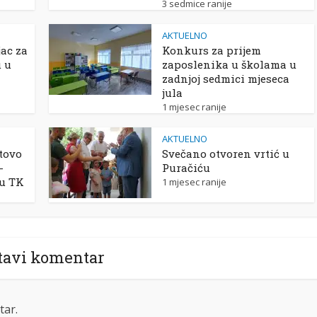
3 sedmice ranije
AKTUELNO
ac za
Konkurs za prijem
u u
zaposlenika u školama u
zadnjoj sedmici mjeseca
jula
1 mjesec ranije
AKTUELNO
tovo
Svečano otvoren vrtić u
-
Puračiću
 u TK
1 mjesec ranije
tavi komentar
tar.