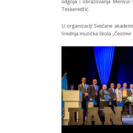
odgoja i obrazovanja Mensur Gl
Teskeredžić.
U organizaciji Svečane akademij
Srednja muzička škola „Čestmir