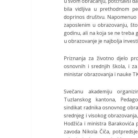
u svom obraćanju, potcrtavši da 
bila vidljiva u prethodnom p
doprinos društvu. Napomenuo j
zaposlenim u obrazovanju, što
godinu, ali na koja se ne treba 
u obrazovanje je najbolja investi
Priznanja za životno djelo pr
osnovnih i srednjih škola, i z
ministar obrazovanja i nauke TK,
Svečanu akademiju organizi
Tuzlanskog kantona, Pedago
sindikat radnika osnovnog obra
srednjeg i visokog obrazovanja,
Hodžića i ministra Barakovića 
zavoda Nikola Čiča, potpredsj