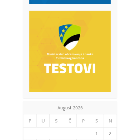
August 2026
P
U
S
Č
P
S
N
1
2