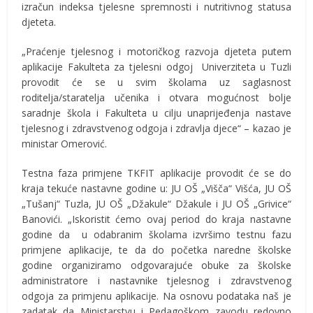
izračun indeksa tjelesne spremnosti i nutritivnog statusa
djeteta.
„Praćenje tjelesnog i motoričkog razvoja djeteta putem
aplikacije Fakulteta za tjelesni odgoj Univerziteta u Tuzli
provodit će se u svim školama uz saglasnost
roditelja/staratelja učenika i otvara mogućnost bolje
saradnje škola i Fakulteta u cilju unaprijeđenja nastave
tjelesnog i zdravstvenog odgoja i zdravlja djece“ – kazao je
ministar Omerović.
Testna faza primjene TKFIT aplikacije provodit će se do
kraja tekuće nastavne godine u: JU OŠ „Višča“ Višća, JU OŠ
„Tušanj“ Tuzla, JU OŠ „Džakule“ Džakule i JU OŠ „Grivice“
Banovići. „Iskoristit ćemo ovaj period do kraja nastavne
godine da u odabranim školama izvršimo testnu fazu
primjene aplikacije, te da do početka naredne školske
godine organiziramo odgovarajuće obuke za školske
administratore i nastavnike tjelesnog i zdravstvenog
odgoja za primjenu aplikacije. Na osnovu podataka naš je
zadatak da Ministarstvu i Pedagoškom zavodu redovno