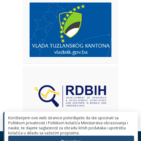
Korištenjem ove web stranice potvrđujete da ste upoznati sa
Politikom privatnosti i Politikom kolačića Ministarstva obrazovanja i
nauke, te dajete saglasnost za obradu ličnih podataka i upotrebu
kolačića u skladu sa važećim propisima.
© 2026 Ministarstvo obrazovanja i nauke Tuzlanskog kantona. Sva