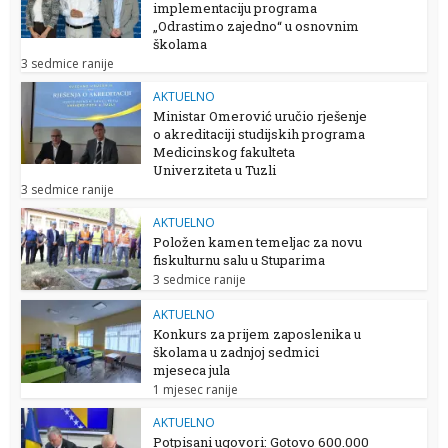
implementaciju programa
„Odrastimo zajedno“ u osnovnim
školama
3 sedmice ranije
AKTUELNO
Ministar Omerović uručio rješenje
o akreditaciji studijskih programa
Medicinskog fakulteta
Univerziteta u Tuzli
3 sedmice ranije
AKTUELNO
Položen kamen temeljac za novu
fiskulturnu salu u Stuparima
3 sedmice ranije
AKTUELNO
Konkurs za prijem zaposlenika u
školama u zadnjoj sedmici
mjeseca jula
1 mjesec ranije
AKTUELNO
Potpisani ugovori: Gotovo 600.000