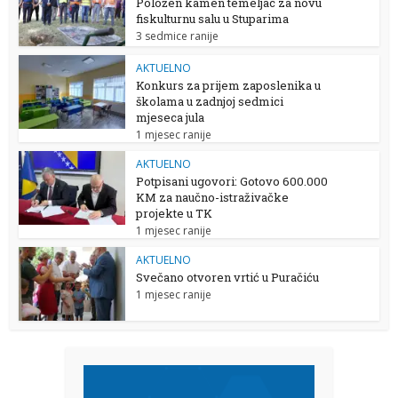
Položen kamen temeljac za novu
fiskulturnu salu u Stuparima
3 sedmice ranije
AKTUELNO
Konkurs za prijem zaposlenika u
školama u zadnjoj sedmici
mjeseca jula
1 mjesec ranije
AKTUELNO
Potpisani ugovori: Gotovo 600.000
KM za naučno-istraživačke
projekte u TK
1 mjesec ranije
AKTUELNO
Svečano otvoren vrtić u Puračiću
1 mjesec ranije