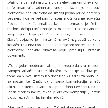
„Važno je da nastavnici znaju da s elektronskim dnevnikom
neće imati više administrativnog posla, nego naprotiv,
elektronski dnevnik treba da smanji posao jer će određeni
segment koji je jednom unešen moći kasnije povlačiti.
Roditelj će također imati adekvatnu informaciju jer će i e-
mailom dobijati informacije o ocjenama i o izostancima
svoje djece koja pohađaju osnovnu, odnosno srednju
školu“, pojasnio je ministar Omerović naglasivši da će u
konačnici svi imati bolje podatke o cijelom procesu te da je
elektronski dnevnik obaveza koju propisuju strateški
dokumenti.
„To je jedan moderan alat koji bi trebalo da s vremenom
zamijeni arhaičan sistem klasične evidencije. Razlika je u
tome da bi ovaj sistem bio dostupan 24 sata i za roditelje i
za nastavnike. Znači, da bi sama komunikacija između
aktera u sistemu stvarno bila poboljšana i evidentirana na
jedan modern način“, rekao je direktor kompanije „Leftor“
d.o.o. Tuzla Amir Hadžimehmedović.
Direktor Pedagoškog zavoda TK Izet Numanović navodi da