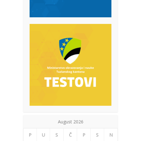
August 2026
P
U
S
Č
P
S
N