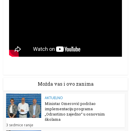
Možda vas i ovo zanima
AKTUELNO
Ministar Omerović podržao
implementaciju programa
„Odrastimo zajedno“ u osnovnim
školama
3 sedmice ranije