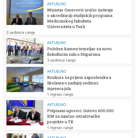
AKTUELNO
Ministar Omerović uručio rješenje
o akreditaciji studijskih programa
Medicinskog fakulteta
Univerziteta u Tuzli
3 sedmice ranije
AKTUELNO
Položen kamen temeljac za novu
fiskulturnu salu u Stuparima
3 sedmice ranije
AKTUELNO
Konkurs za prijem zaposlenika u
školama u zadnjoj sedmici
mjeseca jula
1 mjesec ranije
AKTUELNO
Potpisani ugovori: Gotovo 600.000
KM za naučno-istraživačke
projekte u TK
1 mjesec ranije
AKTUELNO