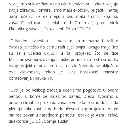
razvijemo stilove života i da uče o voćarstvu i tako razvijaju
svoje zdravlje. Formirali smo malu ekološku brigadu i na taj
način učenici će da njeguju ovu malu šumicu koju su
zasadili“, istakao je Muhamed Omerović, predsjednik
Ekološkog saveza “Eko-zeleni” TK za RTV TK.
„Držanjem svijesti o klimatskim promjenama i zaštite
okoliša je nešto na čemu radi cijeli svijet. Drago mi je što
su se i učenici uključili u taj projekat. Što se tiče
Ministartsva obrazovanja i nauke ponosni smo što smo dio
ovog projekta i pozivamo sve ostale škole da se uključe u
ove aktivnosti“, rekao je Elvis Baraković, ministar
obrazovanja i nauke TK.
„Ovo je od velikog značaja učenicima pogotovo u ovom
periodu u kome se nalazimo danas. Djecu izvodimo u
prirodu i imat će priliku da zasade voće koje smo dobili i da
gledaju kako raste i da budu učesnici tog projekta koji će
biti realizovan u narednom periodu“, istakla je Azra Feukić,
direktorica JU OŠ „Gornja Tuzla“.