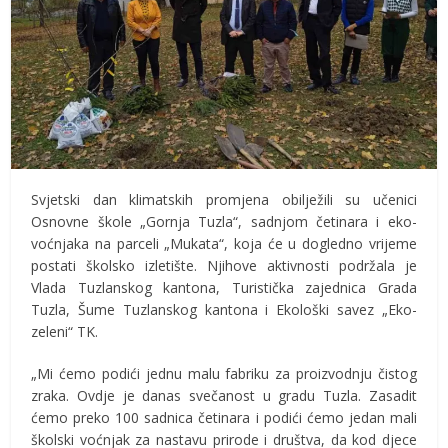
Svjetski dan klimatskih promjena obilježili su učenici
Osnovne škole „Gornja Tuzla“, sadnjom četinara i eko-
voćnjaka na parceli „Mukata“, koja će u dogledno vrijeme
postati školsko izletište. Njihove aktivnosti podržala je
Vlada Tuzlanskog kantona, Turistička zajednica Grada
Tuzla, Šume Tuzlanskog kantona i Ekološki savez „Eko-
zeleni“ TK.
„Mi ćemo podići jednu malu fabriku za proizvodnju čistog
zraka. Ovdje je danas svečanost u gradu Tuzla. Zasadit
ćemo preko 100 sadnica četinara i podići ćemo jedan mali
školski voćnjak za nastavu prirode i društva, da kod djece