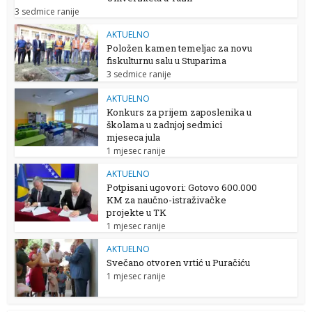
3 sedmice ranije
AKTUELNO
Položen kamen temeljac za novu
fiskulturnu salu u Stuparima
3 sedmice ranije
AKTUELNO
Konkurs za prijem zaposlenika u
školama u zadnjoj sedmici
mjeseca jula
1 mjesec ranije
AKTUELNO
Potpisani ugovori: Gotovo 600.000
KM za naučno-istraživačke
projekte u TK
1 mjesec ranije
AKTUELNO
Svečano otvoren vrtić u Puračiću
1 mjesec ranije