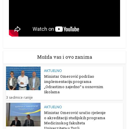
Možda vas i ovo zanima
AKTUELNO
Ministar Omerović podržao
implementaciju programa
„Odrastimo zajedno“ u osnovnim
školama
3 sedmice ranije
AKTUELNO
Ministar Omerović uručio rješenje
o akreditaciji studijskih programa
Medicinskog fakulteta
Univerziteta u Tuzli