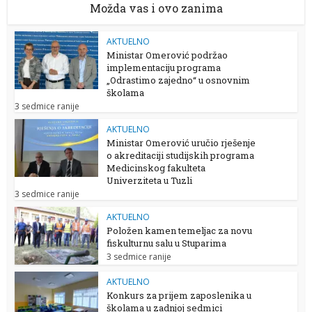
Možda vas i ovo zanima
AKTUELNO
Ministar Omerović podržao
implementaciju programa
„Odrastimo zajedno“ u osnovnim
školama
3 sedmice ranije
AKTUELNO
Ministar Omerović uručio rješenje
o akreditaciji studijskih programa
Medicinskog fakulteta
Univerziteta u Tuzli
3 sedmice ranije
AKTUELNO
Položen kamen temeljac za novu
fiskulturnu salu u Stuparima
3 sedmice ranije
AKTUELNO
Konkurs za prijem zaposlenika u
školama u zadnjoj sedmici