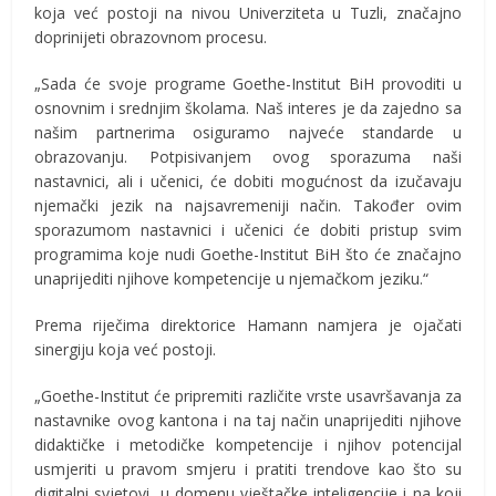
koja već postoji na nivou Univerziteta u Tuzli, značajno
doprinijeti obrazovnom procesu.
„Sada će svoje programe Goethe-Institut BiH provoditi u
osnovnim i srednjim školama. Naš interes je da zajedno sa
našim partnerima osiguramo najveće standarde u
obrazovanju. Potpisivanjem ovog sporazuma naši
nastavnici, ali i učenici, će dobiti mogućnost da izučavaju
njemački jezik na najsavremeniji način. Također ovim
sporazumom nastavnici i učenici će dobiti pristup svim
programima koje nudi Goethe-Institut BiH što će značajno
unaprijediti njihove kompetencije u njemačkom jeziku.“
Prema riječima direktorice Hamann namjera je ojačati
sinergiju koja već postoji.
„Goethe-Institut će pripremiti različite vrste usavršavanja za
nastavnike ovog kantona i na taj način unaprijediti njihove
didaktičke i metodičke kompetencije i njihov potencijal
usmjeriti u pravom smjeru i pratiti trendove kao što su
digitalni svjetovi, u domenu vještačke inteligencije i na koji