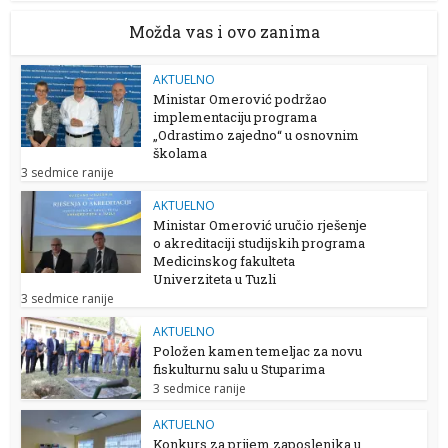
Možda vas i ovo zanima
AKTUELNO
Ministar Omerović podržao
implementaciju programa
„Odrastimo zajedno“ u osnovnim
školama
3 sedmice ranije
AKTUELNO
Ministar Omerović uručio rješenje
o akreditaciji studijskih programa
Medicinskog fakulteta
Univerziteta u Tuzli
3 sedmice ranije
AKTUELNO
Položen kamen temeljac za novu
fiskulturnu salu u Stuparima
3 sedmice ranije
AKTUELNO
Konkurs za prijem zaposlenika u