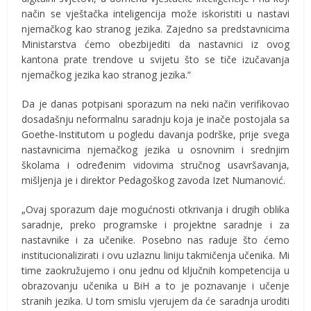
način se vještačka inteligencija može iskoristiti u nastavi
njemačkog kao stranog jezika. Zajedno sa predstavnicima
Ministarstva ćemo obezbijediti da nastavnici iz ovog
kantona prate trendove u svijetu što se tiče izučavanja
njemačkog jezika kao stranog jezika.“
Da je danas potpisani sporazum na neki način verifikovao
dosadašnju neformalnu saradnju koja je inače postojala sa
Goethe-Institutom u pogledu davanja podrške, prije svega
nastavnicima njemačkog jezika u osnovnim i srednjim
školama i određenim vidovima stručnog usavršavanja,
mišljenja je i direktor Pedagoškog zavoda Izet Numanović.
„Ovaj sporazum daje mogućnosti otkrivanja i drugih oblika
saradnje, preko programske i projektne saradnje i za
nastavnike i za učenike. Posebno nas raduje što ćemo
institucionalizirati i ovu uzlaznu liniju takmičenja učenika. Mi
time zaokružujemo i onu jednu od ključnih kompetencija u
obrazovanju učenika u BiH a to je poznavanje i učenje
stranih jezika. U tom smislu vjerujem da će saradnja uroditi