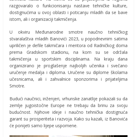
razgovaralo o funkcionisanju nastave tehničke kulture,
dostignućima u ovoj oblasti i poticanju mladih da se bave
istom, ali i organizaciji takmičenja.
U okviru Međunarodne smotre naučno tehničkog
stvaralaštva mladih Banovići 2023, u popodnevnim satima
upriličen je defile takmičara i mentora od Radničkog doma
prema Gradskom stadionu, na kom su se održala
takmičenja u sportskim disciplinama. Na kraju dana
organizirano je proglašenje najboljih učenika i svečano
uručenje medalja i diploma. Uručene su diplome školama
učesnicama, ali i zahvalnice sponzorima i prijateljima
Smotre.
Budući naučnici, inženjeri, vrhunske zanatlije pokazali su da
zemlje jugoistočne Europe ne trebaju da brinu za svoju
budućnost. Njihove ideje i naučno tehnička dostignuća
garant su prosperiteta i razvoja. Kako su kazali, iz Banovića
će ponijeti samo lijepe uspomene.