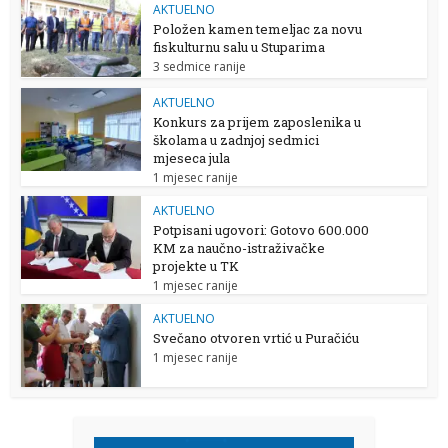
AKTUELNO
Položen kamen temeljac za novu
fiskulturnu salu u Stuparima
3 sedmice ranije
AKTUELNO
Konkurs za prijem zaposlenika u
školama u zadnjoj sedmici
mjeseca jula
1 mjesec ranije
AKTUELNO
Potpisani ugovori: Gotovo 600.000
KM za naučno-istraživačke
projekte u TK
1 mjesec ranije
AKTUELNO
Svečano otvoren vrtić u Puračiću
1 mjesec ranije