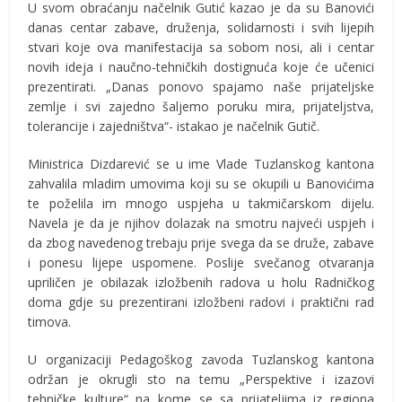
U svom obraćanju načelnik Gutić kazao je da su Banovići
danas centar zabave, druženja, solidarnosti i svih lijepih
stvari koje ova manifestacija sa sobom nosi, ali i centar
novih ideja i naučno-tehničkih dostignuća koje će učenici
prezentirati. „Danas ponovo spajamo naše prijateljske
zemlje i svi zajedno šaljemo poruku mira, prijateljstva,
tolerancije i zajedništva“- istakao je načelnik Gutič.
Ministrica Dizdarević se u ime Vlade Tuzlanskog kantona
zahvalila mladim umovima koji su se okupili u Banovićima
te poželila im mnogo uspjeha u takmičarskom dijelu.
Navela je da je njihov dolazak na smotru najveći uspjeh i
da zbog navedenog trebaju prije svega da se druže, zabave
i ponesu lijepe uspomene. Poslije svečanog otvaranja
upriličen je obilazak izložbenih radova u holu Radničkog
doma gdje su prezentirani izložbeni radovi i praktični rad
timova.
U organizaciji Pedagoškog zavoda Tuzlanskog kantona
održan je okrugli sto na temu „Perspektive i izazovi
tehničke kulture“ na kome se sa prijateljima iz regiona