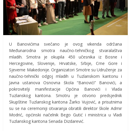
U Banovićima svečano je ovog vikenda održana
Međunarodna smotra naučno-tehničkog stvaralaštva
mladih. Smotra je okupila 450 učesnika iz Bosne i
Hercegovine, Slovenije, Hrvatske, Srbije, Crne Gore i
Sjeverne Makedonije. Organizatori Smotre su Udruženje za
naučno-tehnički odgoj mladih u Tuzlanskom kantonu i
Javna ustanova Osnovna škola “Banovići” Banovići, a
pokrovitelji manifestacije Općina Banovići i Vlada
Tuzlanskog kantona. Smotru je otvorio predsjednik
Skupštine Tuzlanskog kantona Žarko Vujović, a prisutnima
su se na ceremoniji otvaranja obratili direktor škole Admir
Modrić, općinski načelnik Bego Gutić i ministrica u Vladi
Tuzlanskog kantona Senada Dizdarević.