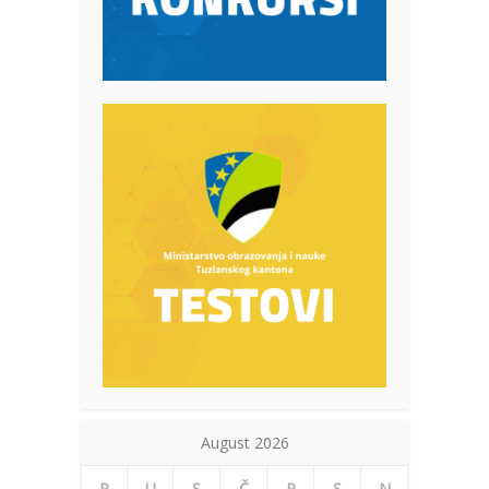
August 2026
P
U
S
Č
P
S
N