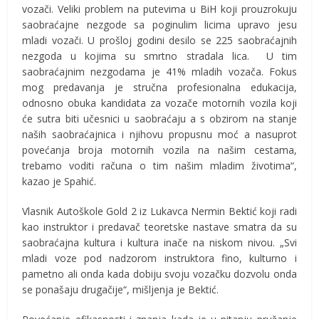
vozači. Veliki problem na putevima u BiH koji prouzrokuju
saobraćajne nezgode sa poginulim licima upravo jesu
mladi vozači. U prošloj godini desilo se 225 saobraćajnih
nezgoda u kojima su smrtno stradala lica. U tim
saobraćajnim nezgodama je 41% mladih vozača. Fokus
mog predavanja je stručna profesionalna edukacija,
odnosno obuka kandidata za vozače motornih vozila koji
će sutra biti učesnici u saobraćaju a s obzirom na stanje
naših saobraćajnica i njihovu propusnu moć a nasuprot
povećanja broja motornih vozila na našim cestama,
trebamo voditi računa o tim našim mladim životima“,
kazao je Spahić.
Vlasnik Autoškole Gold 2 iz Lukavca Nermin Bektić koji radi
kao instruktor i predavač teoretske nastave smatra da su
saobraćajna kultura i kultura inače na niskom nivou. „Svi
mladi voze pod nadzorom instruktora fino, kulturno i
pametno ali onda kada dobiju svoju vozačku dozvolu onda
se ponašaju drugačije“, mišljenja je Bektić.