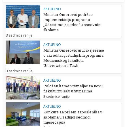
AKTUELNO
Ministar Omerović podržao
implementaciju programa
„Odrastimo zajedno“ u osnovnim
školama
3 sedmice ranije
AKTUELNO
Ministar Omerović uručio rješenje
o akreditaciji studijskih programa
Medicinskog fakulteta
Univerziteta u Tuzli
3 sedmice ranije
AKTUELNO
Položen kamen temeljac za novu
fiskulturnu salu u Stuparima
3 sedmice ranije
AKTUELNO
Konkurs za prijem zaposlenika u
školama u zadnjoj sedmici
mjeseca jula