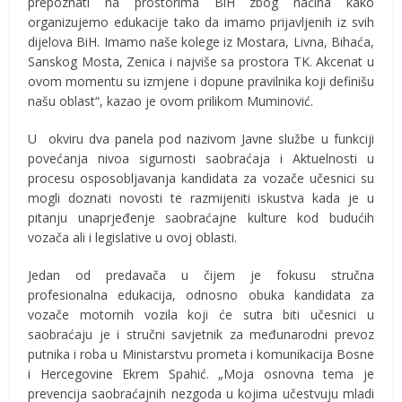
prepoznati na prostorima BiH zbog načina kako
organizujemo edukacije tako da imamo prijavljenih iz svih
dijelova BiH. Imamo naše kolege iz Mostara, Livna, Bihaća,
Sanskog Mosta, Zenica i najviše sa prostora TK. Akcenat u
ovom momentu su izmjene i dopune pravilnika koji definišu
našu oblast“, kazao je ovom prilikom Muminović.
U okviru dva panela pod nazivom Javne službe u funkciji
povećanja nivoa sigurnosti saobraćaja i Aktuelnosti u
procesu osposobljavanja kandidata za vozače učesnici su
mogli doznati novosti te razmijeniti iskustva kada je u
pitanju unaprjeđenje saobraćajne kulture kod budućih
vozača ali i legislative u ovoj oblasti.
Jedan od predavača u čijem je fokusu stručna
profesionalna edukacija, odnosno obuka kandidata za
vozače motornih vozila koji će sutra biti učesnici u
saobraćaju je i stručni savjetnik za međunarodni prevoz
putnika i roba u Ministarstvu prometa i komunikacija Bosne
i Hercegovine Ekrem Spahić. „Moja osnovna tema je
prevencija saobraćajnih nezgoda u kojima učestvuju mladi