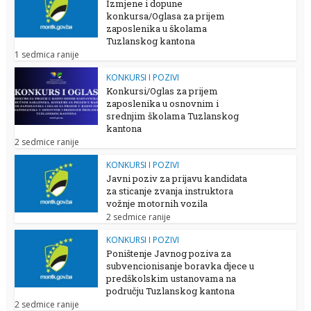
Izmjene i dopune
konkursa/Oglasa za prijem
zaposlenika u školama
Tuzlanskog kantona
1 sedmica ranije
KONKURSI I POZIVI
Konkursi/Oglas za prijem
zaposlenika u osnovnim i
srednjim školama Tuzlanskog
kantona
2 sedmice ranije
KONKURSI I POZIVI
Javni poziv za prijavu kandidata
za sticanje zvanja instruktora
vožnje motornih vozila
2 sedmice ranije
KONKURSI I POZIVI
Poništenje Javnog poziva za
subvencionisanje boravka djece u
predškolskim ustanovama na
području Tuzlanskog kantona
2 sedmice ranije