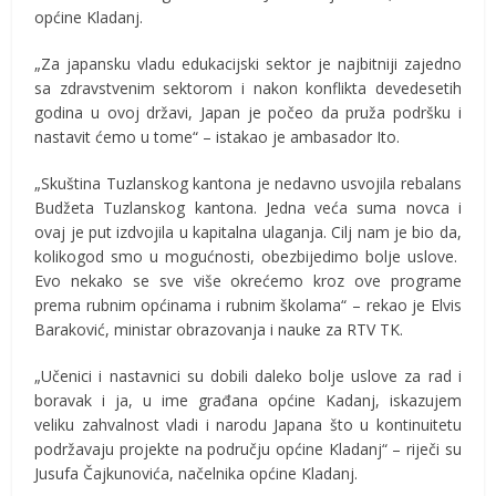
općine Kladanj.
„Za japansku vladu edukacijski sektor je najbitniji zajedno
sa zdravstvenim sektorom i nakon konflikta devedesetih
godina u ovoj državi, Japan je počeo da pruža podršku i
nastavit ćemo u tome“ – istakao je ambasador Ito.
„Skuština Tuzlanskog kantona je nedavno usvojila rebalans
Budžeta Tuzlanskog kantona. Jedna veća suma novca i
ovaj je put izdvojila u kapitalna ulaganja. Cilj nam je bio da,
kolikogod smo u mogućnosti, obezbijedimo bolje uslove.
Evo nekako se sve više okrećemo kroz ove programe
prema rubnim općinama i rubnim školama“ – rekao je Elvis
Baraković, ministar obrazovanja i nauke za RTV TK.
„Učenici i nastavnici su dobili daleko bolje uslove za rad i
boravak i ja, u ime građana općine Kadanj, iskazujem
veliku zahvalnost vladi i narodu Japana što u kontinuitetu
podržavaju projekte na području općine Kladanj“ – riječi su
Jusufa Čajkunovića, načelnika općine Kladanj.