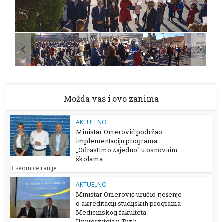
Možda vas i ovo zanima
AKTUELNO
Ministar Omerović podržao
implementaciju programa
„Odrastimo zajedno“ u osnovnim
školama
3 sedmice ranije
AKTUELNO
Ministar Omerović uručio rješenje
o akreditaciji studijskih programa
Medicinskog fakulteta
Univerziteta u Tuzli