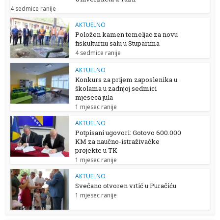
4 sedmice ranije
AKTUELNO
Položen kamen temeljac za novu
fiskulturnu salu u Stuparima
4 sedmice ranije
AKTUELNO
Konkurs za prijem zaposlenika u
školama u zadnjoj sedmici
mjeseca jula
1 mjesec ranije
AKTUELNO
Potpisani ugovori: Gotovo 600.000
KM za naučno-istraživačke
projekte u TK
1 mjesec ranije
AKTUELNO
Svečano otvoren vrtić u Puračiću
1 mjesec ranije