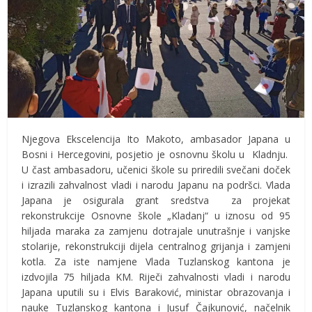
Njegova Ekscelencija Ito Makoto, ambasador Japana u
Bosni i Hercegovini, posjetio je osnovnu školu u Kladnju.
U čast ambasadoru, učenici škole su priredili svečani doček
i izrazili zahvalnost vladi i narodu Japanu na podršci. Vlada
Japana je osigurala grant sredstva za projekat
rekonstrukcije Osnovne škole „Kladanj“ u iznosu od 95
hiljada maraka za zamjenu dotrajale unutrašnje i vanjske
stolarije, rekonstrukciji dijela centralnog grijanja i zamjeni
kotla. Za iste namjene Vlada Tuzlanskog kantona je
izdvojila 75 hiljada KM. Riječi zahvalnosti vladi i narodu
Japana uputili su i Elvis Baraković, ministar obrazovanja i
nauke Tuzlanskog kantona i Jusuf Čajkunović, načelnik