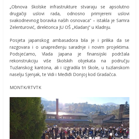
„Obnova školske infrastrukture stvaraju se apsolutno
drugačiji uslovi rada, odnosno primjereni uslovi
svakodnevnog boravka naših osnovaca“ – istakla je Samra
Zelenturović, direktorica JU OŠ „Kladanj“ u Kladnju.
Posjeta japanskog ambasadora bila je i prilika da se
razgovara i o unapređenju saradnje i novim projektima.
Podsjećamo, Vlada Japana je finansijski podržala
rekonstrukciju više školskih objekata na području
Tuzlanskog kantona, ali i izgradila tri škole, u tuzlanskom
naselju Sjenjak, te Vidi i Međiđi Donjoj kod Gradačca.
MONTK/RTVTK