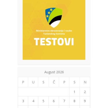
August 2026
P
U
S
Č
P
S
N
1
2
3
4
5
6
7
8
9