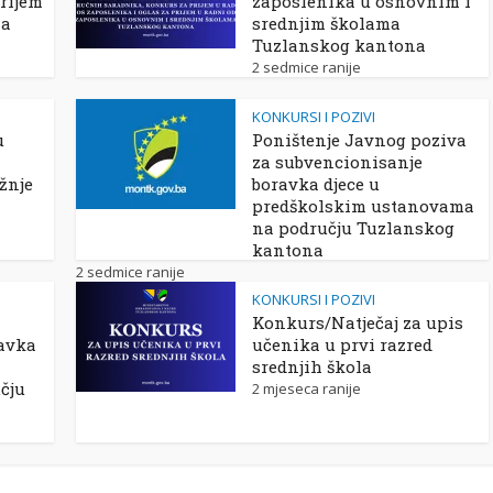
rijem
zaposlenika u osnovnim i
ma
srednjim školama
Tuzlanskog kantona
2 sedmice ranije
KONKURSI I POZIVI
u
Poništenje Javnog poziva
za subvencionisanje
žnje
boravka djece u
predškolskim ustanovama
na području Tuzlanskog
kantona
2 sedmice ranije
KONKURSI I POZIVI
Konkurs/Natječaj za upis
avka
učenika u prvi razred
srednjih škola
čju
2 mjeseca ranije