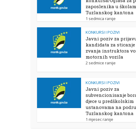
konkursa/Oglasa za p
zaposlenika u škola
Tuzlanskog kantona
1 sedmica ranije
KONKURSI I POZIVI
Javni poziv za prijav
kandidata za sticanje
zvanja instruktora vo
motornih vozila
2 sedmice ranije
KONKURSI I POZIVI
Javni poziv za
subvencionisanje bor
djece u predškolskim
ustanovama na podru
Tuzlanskog kantona
1 mjesec ranije