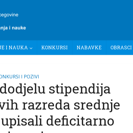
E I NAUKA
KONKURSI
NABAVKE
OBRASCI
ONKURSI I POZIVI
dodjelu stipendija
vih razreda srednje
 upisali deficitarno