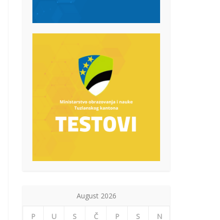
August 2026
P
U
S
Č
P
S
N