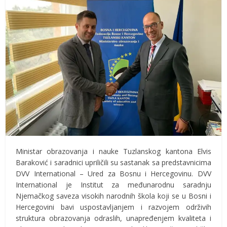
Ministar obrazovanja i nauke Tuzlanskog kantona Elvis
Baraković i saradnici upriličili su sastanak sa predstavnicima
DVV International – Ured za Bosnu i Hercegovinu. DVV
International je Institut za međunarodnu saradnju
Njemačkog saveza visokih narodnih škola koji se u Bosni i
Hercegovini bavi uspostavljanjem i razvojem održivih
struktura obrazovanja odraslih, unapređenjem kvaliteta i