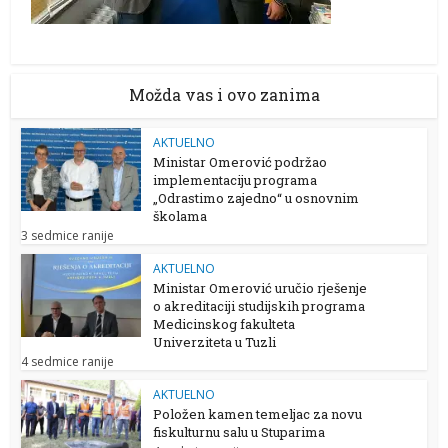
Možda vas i ovo zanima
AKTUELNO
Ministar Omerović podržao
implementaciju programa
„Odrastimo zajedno“ u osnovnim
školama
3 sedmice ranije
AKTUELNO
Ministar Omerović uručio rješenje
o akreditaciji studijskih programa
Medicinskog fakulteta
Univerziteta u Tuzli
4 sedmice ranije
AKTUELNO
Položen kamen temeljac za novu
fiskulturnu salu u Stuparima