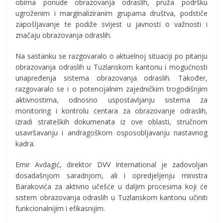
obima ponude obrazovanja odraslih, pruža podršku
ugroženim i marginaliziranim grupama društva, podstiče
zapošljavanje te podiže svijest u javnosti o važnosti i
značaju obrazovanja odraslih.
Na sastanku se razgovaralo o aktuelnoj situaciji po pitanju
obrazovanja odraslih u Tuzlanskom kantonu i mogućnosti
unapređenja sistema obrazovanja odraslih. Također,
razgovaralo se i o potencijalnim zajedničkim trogodišnjim
aktivnostima, odnosno uspostavljanju sistema za
monitoring i kontrolu centara za obrazovanje odraslih,
izradi strateških dokumenata iz ove oblasti, stručnom
usavršavanju i andragoškom osposobljavanju nastavnog
kadra.
Emir Avdagić, direktor DVV International je zadovoljan
dosadašnjom saradnjom, ali i opredjeljenju ministra
Barakovića za aktivno učešće u daljim procesima koji će
sistem obrazovanja odraslih u Tuzlanskom kantonu učiniti
funkcionalnijim i efikasnijim.