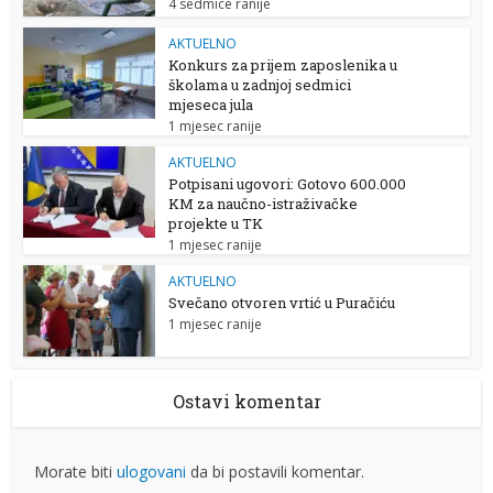
4 sedmice ranije
AKTUELNO
Konkurs za prijem zaposlenika u
školama u zadnjoj sedmici
mjeseca jula
1 mjesec ranije
AKTUELNO
Potpisani ugovori: Gotovo 600.000
KM za naučno-istraživačke
projekte u TK
1 mjesec ranije
AKTUELNO
Svečano otvoren vrtić u Puračiću
1 mjesec ranije
Ostavi komentar
Morate biti
ulogovani
da bi postavili komentar.