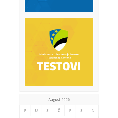
August 2026
P
U
S
Č
P
S
N