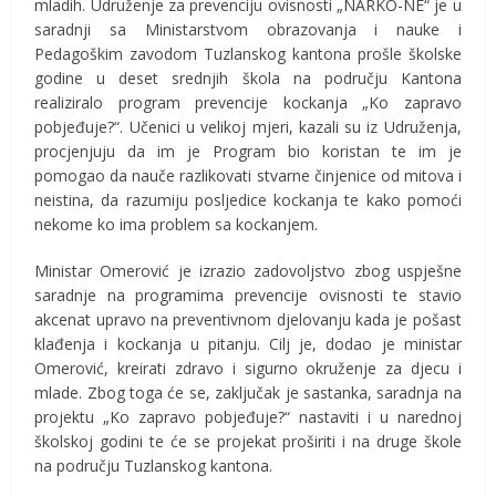
mladih. Udruženje za prevenciju ovisnosti „NARKO-NE“ je u
saradnji sa Ministarstvom obrazovanja i nauke i
Pedagoškim zavodom Tuzlanskog kantona prošle školske
godine u deset srednjih škola na području Kantona
realiziralo program prevencije kockanja „Ko zapravo
pobjeđuje?“. Učenici u velikoj mjeri, kazali su iz Udruženja,
procjenjuju da im je Program bio koristan te im je
pomogao da nauče razlikovati stvarne činjenice od mitova i
neistina, da razumiju posljedice kockanja te kako pomoći
nekome ko ima problem sa kockanjem.
Ministar Omerović je izrazio zadovoljstvo zbog uspješne
saradnje na programima prevencije ovisnosti te stavio
akcenat upravo na preventivnom djelovanju kada je pošast
klađenja i kockanja u pitanju. Cilj je, dodao je ministar
Omerović, kreirati zdravo i sigurno okruženje za djecu i
mlade. Zbog toga će se, zaključak je sastanka, saradnja na
projektu „Ko zapravo pobjeđuje?“ nastaviti i u narednoj
školskoj godini te će se projekat proširiti i na druge škole
na području Tuzlanskog kantona.