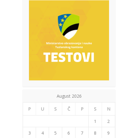
August 2026
P
U
S
Č
P
S
N
1
2
3
4
5
6
7
8
9