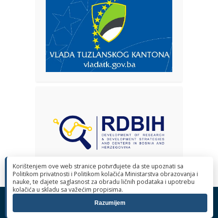
Korištenjem ove web stranice potvrđujete da ste upoznati sa
Politikom privatnosti i Politikom kolačića Ministarstva obrazovanja i
nauke, te dajete saglasnost za obradu ličnih podataka i upotrebu
kolačića u skladu sa važećim propisima.
© 2026 Ministarstvo obrazovanja i nauke Tuzlanskog kantona. Sva
Razumijem
prava pridržana.