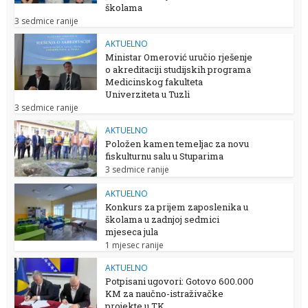
školama
3 sedmice ranije
AKTUELNO
Ministar Omerović uručio rješenje
o akreditaciji studijskih programa
Medicinskog fakulteta
Univerziteta u Tuzli
3 sedmice ranije
AKTUELNO
Položen kamen temeljac za novu
fiskulturnu salu u Stuparima
3 sedmice ranije
AKTUELNO
Konkurs za prijem zaposlenika u
školama u zadnjoj sedmici
mjeseca jula
1 mjesec ranije
AKTUELNO
Potpisani ugovori: Gotovo 600.000
KM za naučno-istraživačke
projekte u TK