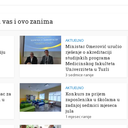
 vas i ovo zanima
AKTUELNO
Ministar Omerović uručio
iju
rješenje o akreditaciji
studijskih programa
Medicinskog fakulteta
Univerziteta u Tuzli
3 sedmice ranije
AKTUELNO
ac za
Konkurs za prijem
u u
zaposlenika u školama u
zadnjoj sedmici mjeseca
jula
1 mjesec ranije