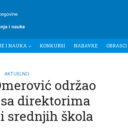
E I NAUKA
KONKURSI
NABAVKE
OBRASCI
AKTUELNO
Omerović održao
 sa direktorima
i srednjih škola