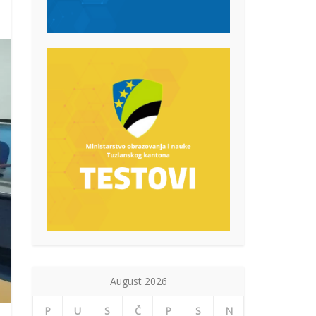
August 2026
P
U
S
Č
P
S
N