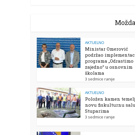
Možda
AKTUELNO
Ministar Omerović
podržao implementac
programa „Odrastimo
zajedno“ u osnovnim
školama
3 sedmice ranije
AKTUELNO
Položen kamen temelj
novu fiskulturnu sal
Stuparima
3 sedmice ranije