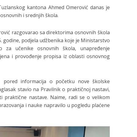
 Tuzlanskog kantona Ahmed Omerović danas je
osnovnih i srednjih škola.
ović razgovarao sa direktorima osnovnih škola
. godine, podjela udžbenika koje je Ministarstvo
lo za učenike osnovnih škola, unapređenje
mjena i provođenje propisa iz oblasti osnovnog
a, pored informacija o početku nove školske
glasak stavio na Pravilnik o praktičnoj nastavi,
i praktične nastave. Naime, radi se o velikom
obrazovanja i nauke napravilo u pogledu plaćene