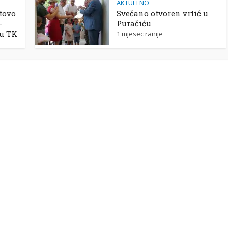
AKTUELNO
tovo
Svečano otvoren vrtić u
-
Puračiću
 u TK
1 mjesec ranije