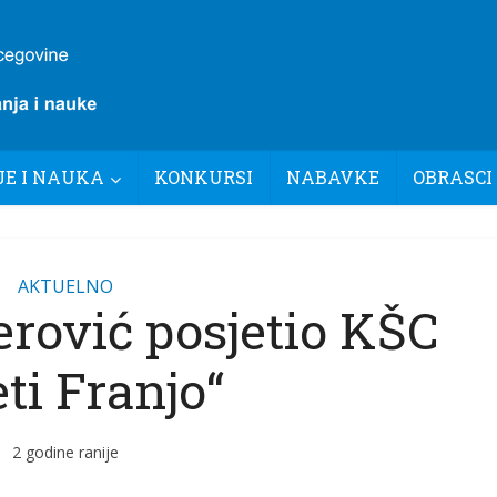
E I NAUKA
KONKURSI
NABAVKE
OBRASCI
AKTUELNO
rović posjetio KŠC
ti Franjo“
2 godine ranije