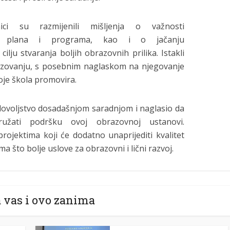
ci su razmijenili mišljenja o važnosti
og plana i programa, kao i o jačanju
lju stvaranja boljih obrazovnih prilika. Istakli
razovanju, s posebnim naglaskom na njegovanje
koje škola promovira.
adovoljstvo dosadašnjom saradnjom i naglasio da
pružati podršku ovoj obrazovnoj ustanovi.
rojektima koji će dodatno unaprijediti kvalitet
a što bolje uslove za obrazovni i lični razvoj.
 vas i ovo zanima