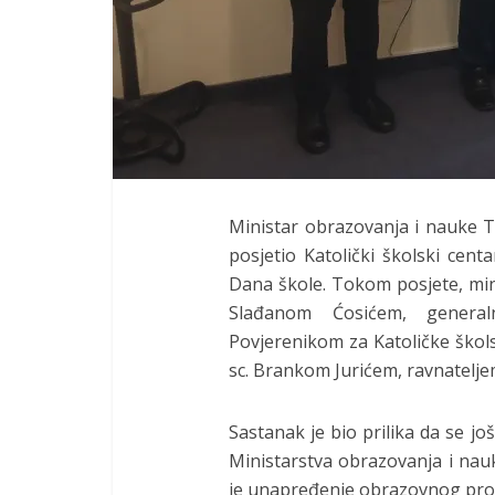
Ministar obrazovanja i nauke 
posjetio Katolički školski cent
Dana škole. Tokom posjete, min
Slađanom Ćosićem, general
Povjerenikom za Katoličke školsk
sc. Brankom Jurićem, ravnatelje
Sastanak je bio prilika da se j
Ministarstva obrazovanja i nau
je unapređenje obrazovnog proc