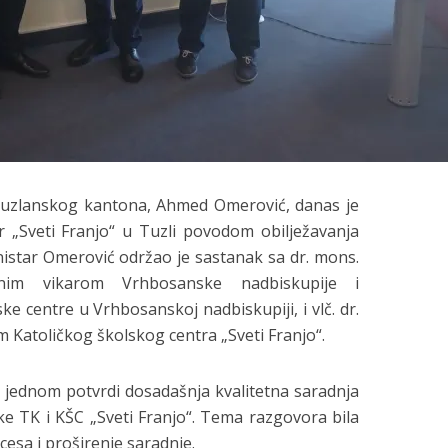
Tuzlanskog kantona, Ahmed Omerović, danas je
ar „Sveti Franjo“ u Tuzli povodom obilježavanja
istar Omerović održao je sastanak sa dr. mons.
nim vikarom Vrhbosanske nadbiskupije i
e centre u Vrhbosanskoj nadbiskupiji, i vlč. dr.
m Katoličkog školskog centra „Sveti Franjo“.
oš jednom potvrdi dosadašnja kvalitetna saradnja
ke TK i KŠC „Sveti Franjo“. Tema razgovora bila
esa i proširenje saradnje.