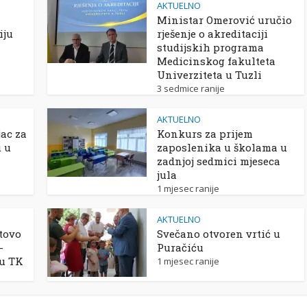
AKTUELNO
Ministar Omerović uručio
iju
rješenje o akreditaciji
studijskih programa
Medicinskog fakulteta
Univerziteta u Tuzli
3 sedmice ranije
AKTUELNO
ac za
Konkurs za prijem
u u
zaposlenika u školama u
zadnjoj sedmici mjeseca
jula
1 mjesec ranije
AKTUELNO
tovo
Svečano otvoren vrtić u
-
Puračiću
 u TK
1 mjesec ranije