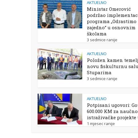
AKTUELNO
Ministar Omerović
podržao implementac
programa „Odrastimo
zajedno“ u osnovnim
školama
3 sedmice ranije
AKTUELNO
Položen kamen temelj
novu fiskulturnu sal
Stuparima
3 sedmice ranije
AKTUELNO
Potpisani ugovori: Go
600.000 KM za naučno
istraživačke projekte
1 mjesec ranije