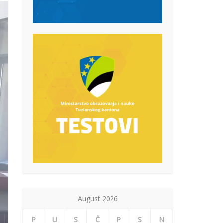
August 2026
P
U
S
Č
P
S
N