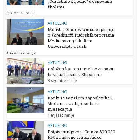
„Odrastimo zajedno“ u osnovnim
školama
3 sedmice ranije
AKTUELNO
Ministar Omerović uručio rješenje
o akreditaciji studijskih programa
Medicinskog fakulteta
Univerziteta u Tuzli
3 sedmice ranije
AKTUELNO
Položen kamen temeljac za novu
fiskulturnu salu u Stuparima
3 sedmice ranije
AKTUELNO
Konkurs za prijem zaposlenika u
školama u zadnjoj sedmici
mjeseca jula
1 mjesec ranije
AKTUELNO
Potpisani ugovori: Gotovo 600.000
KM za naučno-istraživačke