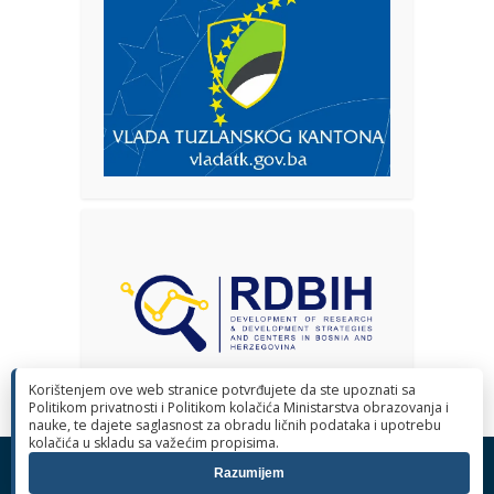
Korištenjem ove web stranice potvrđujete da ste upoznati sa
Politikom privatnosti i Politikom kolačića Ministarstva obrazovanja i
nauke, te dajete saglasnost za obradu ličnih podataka i upotrebu
kolačića u skladu sa važećim propisima.
© 2026 Ministarstvo obrazovanja i nauke Tuzlanskog kantona. Sva
Razumijem
prava pridržana.