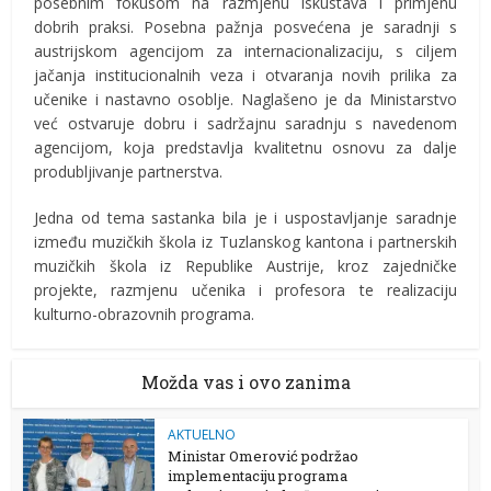
posebnim fokusom na razmjenu iskustava i primjenu
dobrih praksi. Posebna pažnja posvećena je saradnji s
austrijskom agencijom za internacionalizaciju, s ciljem
jačanja institucionalnih veza i otvaranja novih prilika za
učenike i nastavno osoblje. Naglašeno je da Ministarstvo
već ostvaruje dobru i sadržajnu saradnju s navedenom
agencijom, koja predstavlja kvalitetnu osnovu za dalje
produbljivanje partnerstva.
Jedna od tema sastanka bila je i uspostavljanje saradnje
između muzičkih škola iz Tuzlanskog kantona i partnerskih
muzičkih škola iz Republike Austrije, kroz zajedničke
projekte, razmjenu učenika i profesora te realizaciju
kulturno-obrazovnih programa.
Možda vas i ovo zanima
AKTUELNO
Ministar Omerović podržao
implementaciju programa