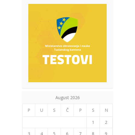
August 2026
P
U
S
Č
P
S
N
1
2
3
4
5
6
7
8
9