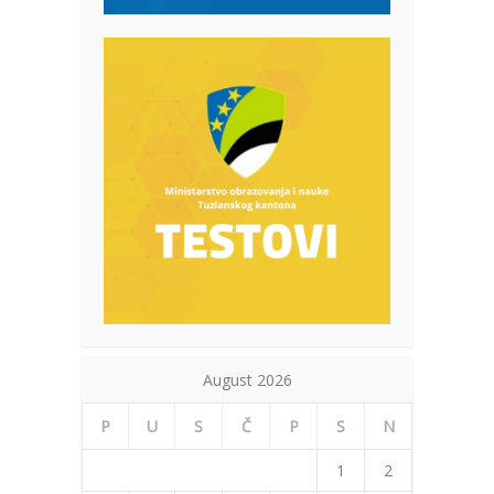
August 2026
P
U
S
Č
P
S
N
1
2