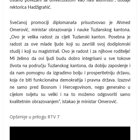
ostanu povezani sa univerzitetom kao naši alumnisti”, dodaje
rektorica Hadžigrahić.
Svečanoj promociji diplomanata prisustvovao je Ahmed
Omerović, ministar obrazovanja i nauke Tuzlanskog kantona.
„Ovo je velika radost za cijeli Tuzlanski kanton. Posebna je
radost za ove mlade ljude koji su završili svoj dodiplomski
studij i koji su magistrirali. Ovo je radost i za njihove roditelje!
Mi želimo da ovi ljudi budu dobro integrisani u sve tokove
života na području Tuzlanskog kantona, da dobiju zaposlenje i
da nam pomognu da izgradimo bolju i prosperitetniju državu,
koja će biti funkcionalna demokratija i pravna država. Izazovi
ne samo pred Bosnom i Hercegovinom, nego generalno u
cijelom svijetu su veliki i na to možemo odgovoriti samo
kvalitetnim obrazovanjem“, istakao je ministar Omerović.
Opširnije u prilogu RTV 7