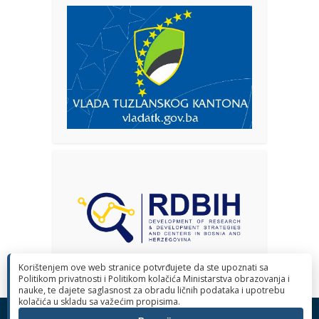
Korištenjem ove web stranice potvrđujete da ste upoznati sa
Politikom privatnosti i Politikom kolačića Ministarstva obrazovanja i
nauke, te dajete saglasnost za obradu ličnih podataka i upotrebu
kolačića u skladu sa važećim propisima.
© 2026 Ministarstvo obrazovanja i nauke Tuzlanskog kantona. Sva