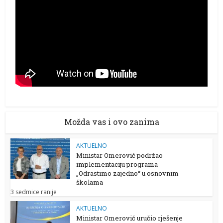
Možda vas i ovo zanima
AKTUELNO
Ministar Omerović podržao
implementaciju programa
„Odrastimo zajedno“ u osnovnim
školama
3 sedmice ranije
AKTUELNO
Ministar Omerović uručio rješenje