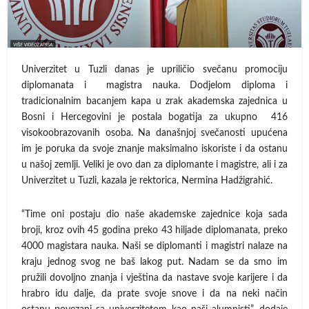
Univerzitet u Tuzli danas je upriličio svečanu promociju
diplomanata i magistra nauka. Dodjelom diploma i
tradicionalnim bacanjem kapa u zrak akademska zajednica u
Bosni i Hercegovini je postala bogatija za ukupno 416
visokoobrazovanih osoba. Na današnjoj svečanosti upućena
im je poruka da svoje znanje maksimalno iskoriste i da ostanu
u našoj zemlji. Veliki je ovo dan za diplomante i magistre, ali i za
Univerzitet u Tuzli, kazala je rektorica, Nermina Hadžigrahić.
“Time oni postaju dio naše akademske zajednice koja sada
broji, kroz ovih 45 godina preko 43 hiljade diplomanata, preko
4000 magistara nauka. Naši se diplomanti i magistri nalaze na
kraju jednog svog ne baš lakog put. Nadam se da smo im
pružili dovoljno znanja i vještina da nastave svoje karijere i da
hrabro idu dalje, da prate svoje snove i da na neki način