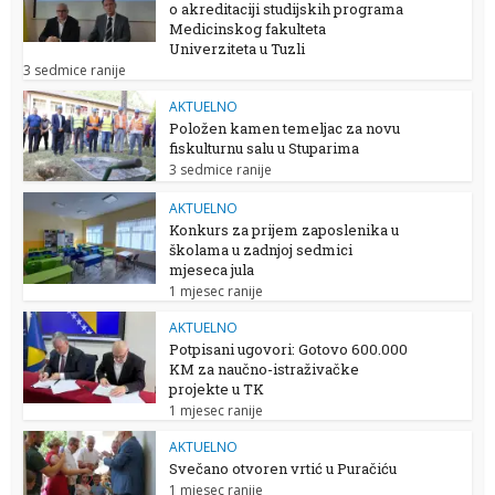
o akreditaciji studijskih programa
Medicinskog fakulteta
Univerziteta u Tuzli
3 sedmice ranije
AKTUELNO
Položen kamen temeljac za novu
fiskulturnu salu u Stuparima
3 sedmice ranije
AKTUELNO
Konkurs za prijem zaposlenika u
školama u zadnjoj sedmici
mjeseca jula
1 mjesec ranije
AKTUELNO
Potpisani ugovori: Gotovo 600.000
KM za naučno-istraživačke
projekte u TK
1 mjesec ranije
AKTUELNO
Svečano otvoren vrtić u Puračiću
1 mjesec ranije