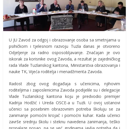
U JU Zavod za odgoj i obrazovanje osoba sa smetnjama u
psihičkom i tjelesnom razvoju Tuzla danas je otvoreno
Odjeljenje za radno osposobljavanje. Značajan je ovo
iskorak za korisnike ovog Zavoda, a rezultat je zajedničkog
rada Vlade Tuzlanskog kantona, Ministarstva obrazovanja i
nauke TK, Vijeća roditelja i menadžmenta Zavoda.
Radost zbog ovog događaja s učenicima, njihovim
roditeljima i zaposlenicima Zavoda podijelile su i delegacije
Vlade Tuzlanskog kantona koju je predvodio premijer
Kadrija Hodžić i Ureda OSCE-a u Tuzli. U ovoj ustanovi
učenici sa posebnim obrazovnim potreba školuju se za
zanimanje pomoćni krojač i pomoćni kuhar. Kada učenici
završe srednju školu i steknu navedena zanimanja, teško
pronalaze posao, pa se već godinama javlja potreba da i