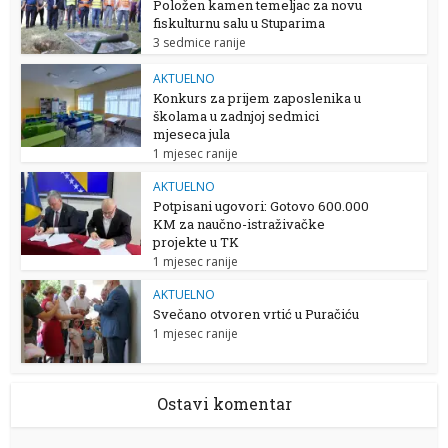
Položen kamen temeljac za novu
fiskulturnu salu u Stuparima
3 sedmice ranije
AKTUELNO
Konkurs za prijem zaposlenika u
školama u zadnjoj sedmici
mjeseca jula
1 mjesec ranije
AKTUELNO
Potpisani ugovori: Gotovo 600.000
KM za naučno-istraživačke
projekte u TK
1 mjesec ranije
AKTUELNO
Svečano otvoren vrtić u Puračiću
1 mjesec ranije
Ostavi komentar