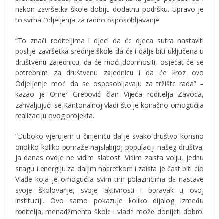
nakon završetka škole dobiju dodatnu podršku. Upravo je
to svrha Odjeljenja za radno osposobljavanje.
“To znači roditeljima i djeci da će djeca sutra nastaviti
poslije završetka srednje škole da će i dalje biti uključena u
društvenu zajednicu, da će moći doprinositi, osjećat će se
potrebnim za društvenu zajednicu i da će kroz ovo
Odjeljenje moći da se osposobljavaju za tržište rada” –
kazao je Omer Grebović član Vijeća roditelja Zavoda,
zahvaljujući se Kantonalnoj vladi što je konačno omogućila
realizaciju ovog projekta.
“Duboko vjerujem u činjenicu da je svako društvo korisno
onoliko koliko pomaže najslabijoj populaciji našeg društva.
Ja danas ovdje ne vidim slabost. Vidim zaista volju, jednu
snagu i energiju za daljim napretkom i zaista je čast biti dio
Vlade koja je omogućila svim tim polaznicima da nastave
svoje školovanje, svoje aktivnosti i boravak u ovoj
instituciji. Ovo samo pokazuje koliko dijalog između
roditelja, menadžmenta škole i vlade može donijeti dobro.