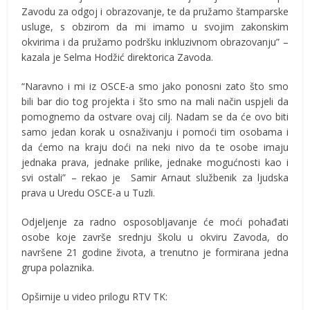
Zavodu za odgoj i obrazovanje, te da pružamo štamparske
usluge, s obzirom da mi imamo u svojim zakonskim
okvirima i da pružamo podršku inkluzivnom obrazovanju” –
kazala je Selma Hodžić direktorica Zavoda.
“Naravno i mi iz OSCE-a smo jako ponosni zato što smo
bili bar dio tog projekta i što smo na mali način uspjeli da
pomognemo da ostvare ovaj cilj. Nadam se da će ovo biti
samo jedan korak u osnaživanju i pomoći tim osobama i
da ćemo na kraju doći na neki nivo da te osobe imaju
jednaka prava, jednake prilike, jednake mogućnosti kao i
svi ostali” – rekao je Samir Arnaut službenik za ljudska
prava u Uredu OSCE-a u Tuzli.
Odjeljenje za radno osposobljavanje će moći pohađati
osobe koje završe srednju školu u okviru Zavoda, do
navršene 21 godine života, a trenutno je formirana jedna
grupa polaznika.
Opširnije u video prilogu RTV TK: