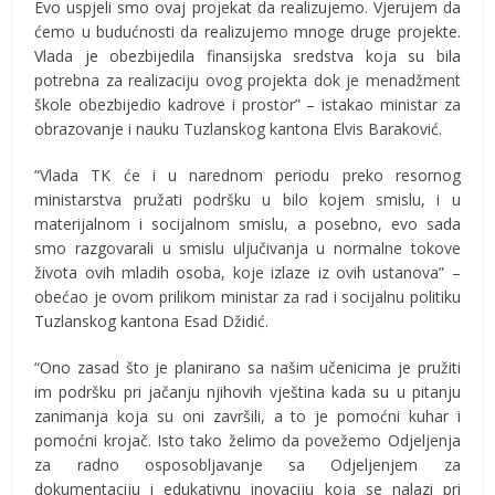
Evo uspjeli smo ovaj projekat da realizujemo. Vjerujem da
ćemo u budućnosti da realizujemo mnoge druge projekte.
Vlada je obezbijedila finansijska sredstva koja su bila
potrebna za realizaciju ovog projekta dok je menadžment
škole obezbijedio kadrove i prostor” – istakao ministar za
obrazovanje i nauku Tuzlanskog kantona Elvis Baraković.
“Vlada TK će i u narednom periodu preko resornog
ministarstva pružati podršku u bilo kojem smislu, i u
materijalnom i socijalnom smislu, a posebno, evo sada
smo razgovarali u smislu uljučivanja u normalne tokove
života ovih mladih osoba, koje izlaze iz ovih ustanova” –
obećao je ovom prilikom ministar za rad i socijalnu politiku
Tuzlanskog kantona Esad Džidić.
“Ono zasad što je planirano sa našim učenicima je pružiti
im podršku pri jačanju njihovih vještina kada su u pitanju
zanimanja koja su oni završili, a to je pomoćni kuhar i
pomoćni krojač. Isto tako želimo da povežemo Odjeljenja
za radno osposobljavanje sa Odjeljenjem za
dokumentaciju i edukativnu inovaciju koja se nalazi pri