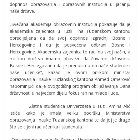
doprinos obrazovanja i obrazovnih institucija u jačanju
naše države.
„Svečana akademija obrazovnih institucija pokazuje da je
akademska zajednica u Tuzli i na Tuzlanskom kantonu
opredijeljena da da svoj doprinos izgradnji Bosne i
Hercegovine i da je posvećena odbrani Bosne i
Hercegovine. Akademska zajednica to radi na svoj način, a
mi kao društvo imamo obavezu da čuvamo državnost
Bosne i Hercegovine i da je prenosimo na naše studente i
naše učenike“, kazao je ovom prilikom ministar
obrazovanja i nauke Tuzlanskog kantona Ahmed Omerović
napominjući da je ovogodišnji program obilježavanja Dana
državnosti u najvećem dijelu fokusiran na mlade ljude.
Zlatna studentica Univerziteta u Tuzli Amina Alić
ističe kako je imala veliku podršku Ministarstva
obrazovanja i nauke Tuzlanskog kantona te da joj je drago
što se cijeni rad učenika i studenata.
„Smatram da je za našu Bosnu i Hercegovinu ključna stvar