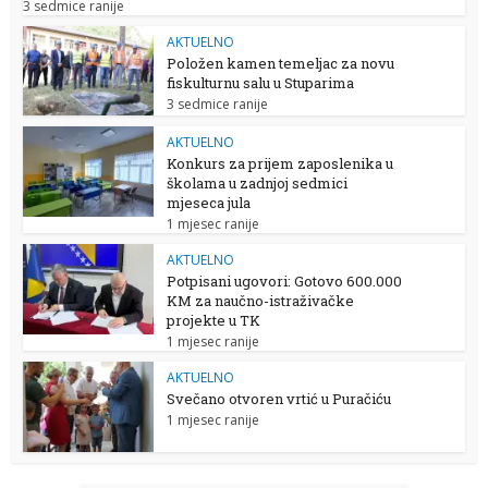
3 sedmice ranije
AKTUELNO
Položen kamen temeljac za novu
fiskulturnu salu u Stuparima
3 sedmice ranije
AKTUELNO
Konkurs za prijem zaposlenika u
školama u zadnjoj sedmici
mjeseca jula
1 mjesec ranije
AKTUELNO
Potpisani ugovori: Gotovo 600.000
KM za naučno-istraživačke
projekte u TK
1 mjesec ranije
AKTUELNO
Svečano otvoren vrtić u Puračiću
1 mjesec ranije