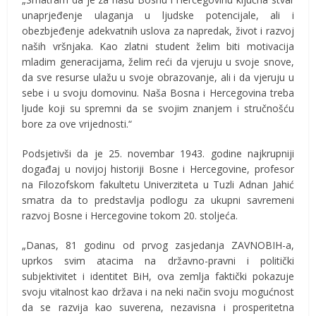
unaprjeđenje ulaganja u ljudske potencijale, ali i
obezbjeđenje adekvatnih uslova za napredak, život i razvoj
naših vršnjaka. Kao zlatni student želim biti motivacija
mladim generacijama, želim reći da vjeruju u svoje snove,
da sve resurse ulažu u svoje obrazovanje, ali i da vjeruju u
sebe i u svoju domovinu. Naša Bosna i Hercegovina treba
ljude koji su spremni da se svojim znanjem i stručnošću
bore za ove vrijednosti.“
Podsjetivši da je 25. novembar 1943. godine najkrupniji
događaj u novijoj historiji Bosne i Hercegovine, profesor
na Filozofskom fakultetu Univerziteta u Tuzli Adnan Jahić
smatra da to predstavlja podlogu za ukupni savremeni
razvoj Bosne i Hercegovine tokom 20. stoljeća.
„Danas, 81 godinu od prvog zasjedanja ZAVNOBIH-a,
uprkos svim atacima na državno-pravni i politički
subjektivitet i identitet BiH, ova zemlja faktički pokazuje
svoju vitalnost kao država i na neki način svoju mogućnost
da se razvija kao suverena, nezavisna i prosperitetna