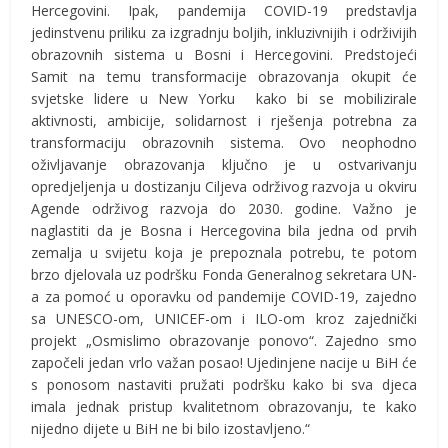
Hercegovini. Ipak, pandemija COVID-19 predstavlja
jedinstvenu priliku za izgradnju boljih, inkluzivnijih i održivijih
obrazovnih sistema u Bosni i Hercegovini. Predstojeći
Samit na temu transformacije obrazovanja okupit će
svjetske lidere u New Yorku kako bi se mobilizirale
aktivnosti, ambicije, solidarnost i rješenja potrebna za
transformaciju obrazovnih sistema. Ovo neophodno
oživljavanje obrazovanja ključno je u ostvarivanju
opredjeljenja u dostizanju Ciljeva održivog razvoja u okviru
Agende održivog razvoja do 2030. godine. Važno je
naglastiti da je Bosna i Hercegovina bila jedna od prvih
zemalja u svijetu koja je prepoznala potrebu, te potom
brzo djelovala uz podršku Fonda Generalnog sekretara UN-
a za pomoć u oporavku od pandemije COVID-19, zajedno
sa UNESCO-om, UNICEF-om i ILO-om kroz zajednički
projekt „Osmislimo obrazovanje ponovo“. Zajedno smo
započeli jedan vrlo važan posao! Ujedinjene nacije u BiH će
s ponosom nastaviti pružati podršku kako bi sva djeca
imala jednak pristup kvalitetnom obrazovanju, te kako
nijedno dijete u BiH ne bi bilo izostavljeno.“