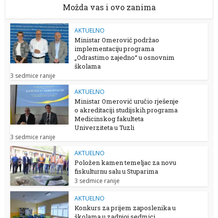
Možda vas i ovo zanima
AKTUELNO
Ministar Omerović podržao
implementaciju programa
„Odrastimo zajedno“ u osnovnim
školama
3 sedmice ranije
AKTUELNO
Ministar Omerović uručio rješenje
o akreditaciji studijskih programa
Medicinskog fakulteta
Univerziteta u Tuzli
3 sedmice ranije
AKTUELNO
Položen kamen temeljac za novu
fiskulturnu salu u Stuparima
3 sedmice ranije
AKTUELNO
Konkurs za prijem zaposlenika u
školama u zadnjoj sedmici