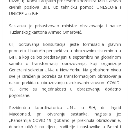
razvoju). Konsultacijskim procesom koordinira Ministarstvo
civilnih poslova BiH, uz tehničku pomoć UNESCO-a i
UNICEF-a u BiH.
Sastanku je prisustvovao ministar obrazovanja i nauke
Tuzlanskog kantona Ahmed Omerović.
Cilj održavanja konsultacija jeste formulacija glavnih
prioriteta i budućih perspektiva u obrazovnim sistemima u
BiH, a koji će biti predstavljeni u septembru na globalnom
samitu o transformaciji obrazovanja, koji organizuje
Generalni sekretar UN-a u New Yorku. Na globalnom nivou
sve je izraženija potreba za transformacijom obrazovanja
nakon prekida u obrazovanju uzrokovanih virusom COVID-
19, čime su nejednakosti u obrazovanju dodatno
pogoršane.
Rezidentna koordinatorica UN-a u BiH, dr. Ingrid
Macdonald, pri otvaranju sastanka, naglasila je:
„Pandemija COVID-19 globalno je prekinula obrazovanje,
duboko utičući na djecu, roditelje i nastavnike u Bosni i