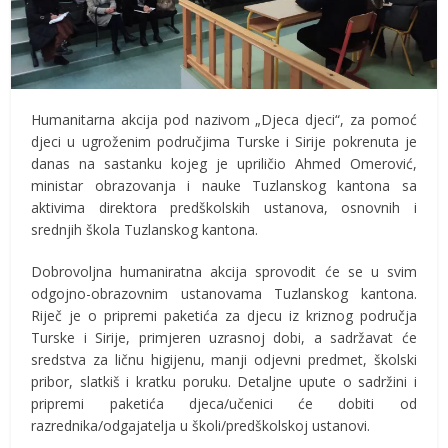
Humanitarna akcija pod nazivom „Djeca djeci“, za pomoć
djeci u ugroženim područjima Turske i Sirije pokrenuta je
danas na sastanku kojeg je upriličio Ahmed Omerović,
ministar obrazovanja i nauke Tuzlanskog kantona sa
aktivima direktora predškolskih ustanova, osnovnih i
srednjih škola Tuzlanskog kantona.
Dobrovoljna humaniratna akcija sprovodit će se u svim
odgojno-obrazovnim ustanovama Tuzlanskog kantona.
Riječ je o pripremi paketića za djecu iz kriznog područja
Turske i Sirije, primjeren uzrasnoj dobi, a sadržavat će
sredstva za ličnu higijenu, manji odjevni predmet, školski
pribor, slatkiš i kratku poruku. Detaljne upute o sadržini i
pripremi paketića djeca/učenici će dobiti od
razrednika/odgajatelja u školi/predškolskoj ustanovi.