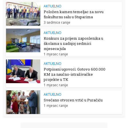
AKTUELNO
Položen kamen temeljac za novu
fiskulturnu salu u Stuparima
3 sedmice ranije
AKTUELNO
Konkurs za prijem zaposlenika u
školama u zadnjoj sedmici
mjeseca jula
1 mjesec ranije
AKTUELNO
Potpisani ugovori: Gotovo 600.000
KM za naučno-istraživačke
projekte u TK
1 mjesec ranije
AKTUELNO
Svečano otvoren vrtić u Puračiću
1 mjesec ranije