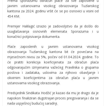
Prema Sporazumu obračun plaće za sve zaposlene u
javnim ustanovama visokog obrazovanja Tuzlanskog
kantona za 2024. godinu vršit će se po osnovici u visini od
454 KM.
Premijer Halilagić izrazio je zadovoljstvo da je došlo do
usaglašavanja osnovnih elemenata Sporazuma i u
konačnici potpisivanja dokumenta.
Plaće zaposlenih u javnim ustanovama visokog
obrazovanja Tuzlanskog kantona bit će povećana na
mjesečnom nivou za 5%, počev od 01.04.2024. godine. To
će pratiti korekcija koeficijenata za obračun plaća
odgovarajućim izmjenama važećeg Pravilnika o grupama
poslova i zadataka, uslovima za njihovo obavljanje i
okvirnim koeficijentima za obračun plaća u javnim
ustanovama visokog obrazovanja.
Predsjednik Sindikata Hodžić je kazao da mu je drago da je
napokon finaliziran dugotrajan proces pregovaranja i da se
nada uspješnoj budućoj saradnji.