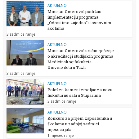
AKTUELNO
Ministar Omerović podržao
implementaciju programa
„Odrastimo zajedno“ u osnovnim
školama
3 sedmice ranije
AKTUELNO
Ministar Omerović uručio rješenje
o akreditaciji studijskih programa
Medicinskog fakulteta
Univerziteta u Tuzli
3 sedmice ranije
AKTUELNO
Položen kamen temeljac za novu
fiskulturnu salu u Stuparima
3 sedmice ranije
AKTUELNO
Konkurs za prijem zaposlenika u
školama u zadnjoj sedmici
mjeseca jula
1 mjesec ranije