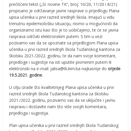
prečišćeni tekst („Sl. novine TK“, broj: 10/20, 11/20 i 8/21)
propisano je održavanje javne rasprave o prijedlogu Plana
upisa učenika u prvi razred srednjih škola. Imajući u vidu
trenutnu epidemiološku situaciju, nismo u mogućnosti da
organiziramo istu kao što je to uobičajeno, te će se javna
rasprava održati elektronskim putem. S tim u vezi
pozivamo vas da se upoznate sa prijedlogom Plana upisa
učenika u prvi razred srednjih škola Tuzlanskog kantona za
školsku 2021./2022. godinu, te da nam svoje komentare,
prijedloge i sugestije na isti uputite pismenim putem ili
elektronski na e-mail: jalisa@tk.kim.ba najkasnije do
srijede
19.5.2021. godine
.
U cilju izrade što kvalitetnijeg Plana upisa učenika u prvi
razred srednjih škola Tuzlanskog kantona za školsku
2021./2022. godinu, pozivamo vas da se uključite i javnu
raspravu i dostavite nam što više svojih komentara,
prijedloga i sugestija.
Plan upisa učenika u prvi razred srednjih škola Tuzlanskog