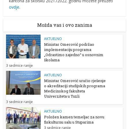
kantona za školsku 2021./2022. godinu možete preuzeti
ovdje
.
Možda vas i ovo zanima
AKTUELNO
Ministar Omerović podržao
implementaciju programa
„Odrastimo zajedno“ u osnovnim
školama
3 sedmice ranije
AKTUELNO
Ministar Omerović uručio rješenje
o akreditaciji studijskih programa
Medicinskog fakulteta
Univerziteta u Tuzli
3 sedmice ranije
AKTUELNO
Položen kamen temeljac za novu
fiskulturnu salu u Stuparima
3 sedmice ranije