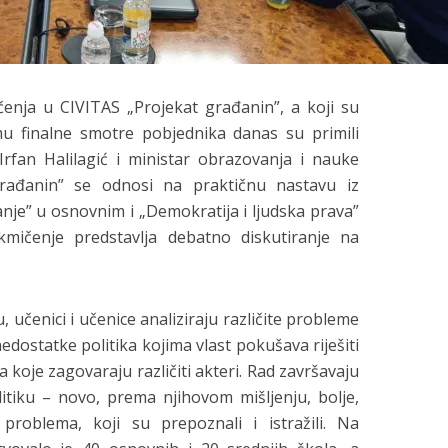
enja u CIVITAS „Projekat građanin”, a koji su
mu finalne smotre pobjednika danas su primili
rfan Halilagić i ministar obrazovanja i nauke
rađanin” se odnosi na praktičnu nastavu iz
e” u osnovnim i „Demokratija i ljudska prava”
mičenje predstavlja debatno diskutiranje na
učenici i učenice analiziraju različite probleme
 nedostatke politika kojima vlast pokušava riješiti
a koje zagovaraju različiti akteri. Rad završavaju
itiku – novo, prema njihovom mišljenju, bolje,
je problema, koji su prepoznali i istražili. Na