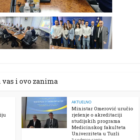
 vas i ovo zanima
AKTUELNO
Ministar Omerović uručio
iju
rješenje o akreditaciji
studijskih programa
Medicinskog fakulteta
Univerziteta u Tuzli
3 sedmice ranije