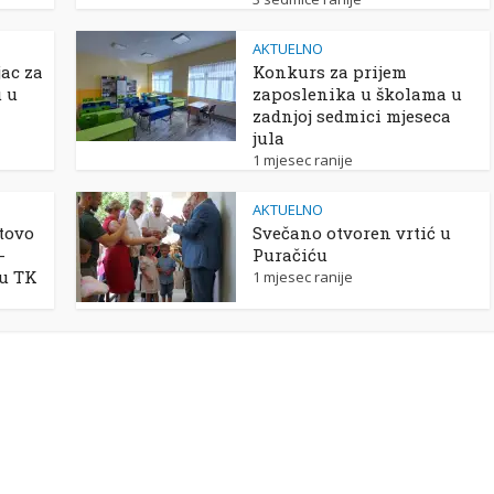
AKTUELNO
ac za
Konkurs za prijem
u u
zaposlenika u školama u
zadnjoj sedmici mjeseca
jula
1 mjesec ranije
AKTUELNO
tovo
Svečano otvoren vrtić u
-
Puračiću
 u TK
1 mjesec ranije