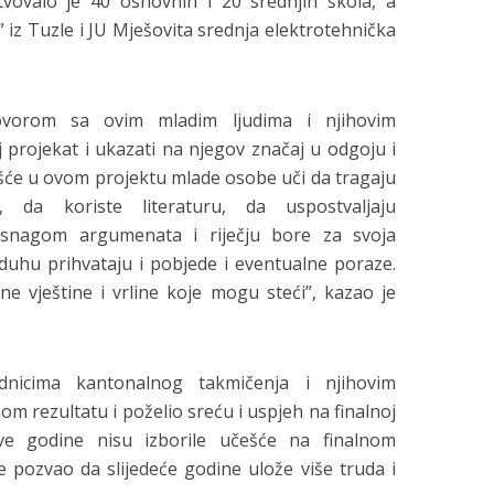
vovalo je 40 osnovnih i 20 srednjih škola, a
a” iz Tuzle i JU Mješovita srednja elektrotehnička
vorom sa ovim mladim ljudima i njihovim
 projekat i ukazati na njegov značaj u odgoju i
će u ovom projektu mlade osobe uči da tragaju
, da koriste literaturu, da uspostvaljaju
e snagom argumenata i riječju bore za svoja
 duhu prihvataju i pobjede i eventualne poraze.
ne vještine i vrline koje mogu steći”, kazao je
dnicima kantonalnog takmičenja i njihovim
m rezultatu i poželio sreću i uspjeh na finalnoj
ve godine nisu izborile učešće na finalnom
je pozvao da slijedeće godine ulože više truda i