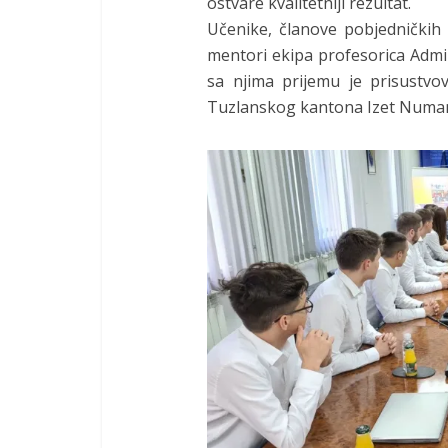
ostvare kvalitetniji rezultat.
Učenike, članove pobjedničkih 
mentori ekipa profesorica Admi
sa njima prijemu je prisustv
Tuzlanskog kantona Izet Numan