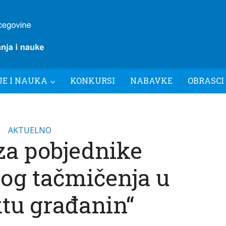
E I NAUKA
KONKURSI
NABAVKE
OBRASCI
AKTUELNO
za pobjednike
og tačmičenja u
ktu građanin“