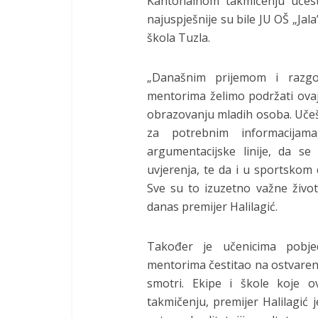
Kantonalnom takmičenju učest
najuspješnije su bile JU OŠ „Jal
škola Tuzla.
„Današnim prijemom i razgo
mentorima želimo podržati ovaj
obrazovanju mladih osoba. Učeš
za potrebnim informacijama
argumentacijske linije, da s
uvjerenja, te da i u sportskom
Sve su to izuzetno važne život
danas premijer Halilagić.
Također je učenicima pobje
mentorima čestitao na ostvareno
smotri. Ekipe i škole koje o
takmičenju, premijer Halilagić 