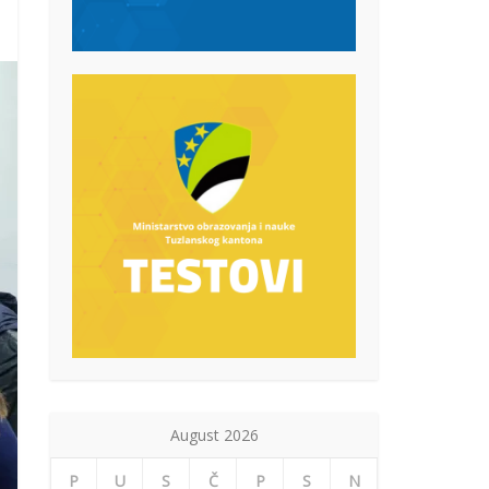
August 2026
P
U
S
Č
P
S
N