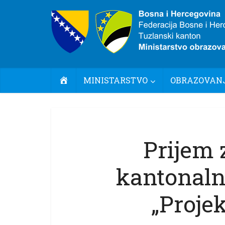
POČETNA
MINISTARSTVO
OBRAZOVANJ
Prijem 
kantonaln
„Proje