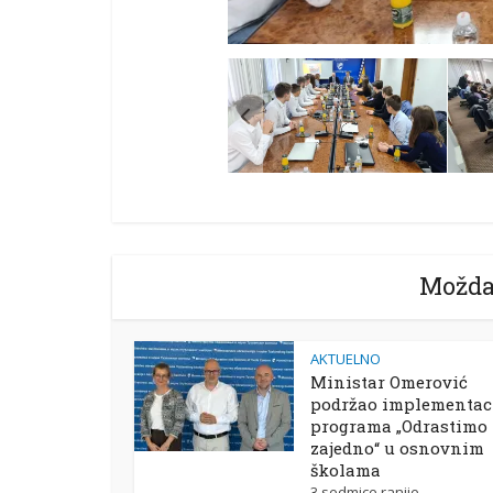
Možda
AKTUELNO
Ministar Omerović
podržao implementac
programa „Odrastimo
zajedno“ u osnovnim
školama
3 sedmice ranije