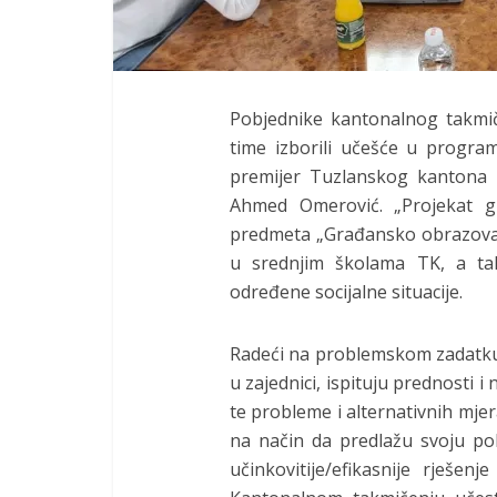
Pobjednike kantonalnog takmič
time izborili učešće u progra
premijer Tuzlanskog kantona I
Ahmed Omerović. „Projekat g
predmeta „Građansko obrazovanj
u srednjim školama TK, a tak
određene socijalne situacije.
Radeći na problemskom zadatku, 
u zajednici, ispituju prednosti i
te probleme i alternativnih mjer
na način da predlažu svoju pol
učinkovitije/efikasnije rješen