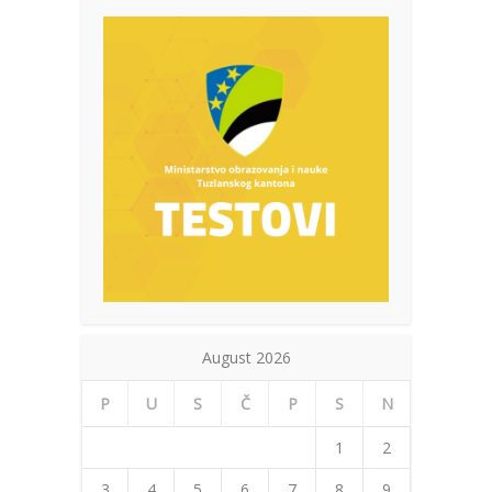
August 2026
P
U
S
Č
P
S
N
1
2
3
4
5
6
7
8
9