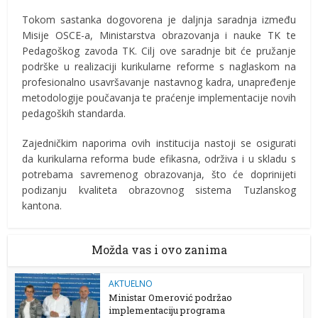
Tokom sastanka dogovorena je daljnja saradnja između
Misije OSCE-a, Ministarstva obrazovanja i nauke TK te
Pedagoškog zavoda TK. Cilj ove saradnje bit će pružanje
podrške u realizaciji kurikularne reforme s naglaskom na
profesionalno usavršavanje nastavnog kadra, unapređenje
metodologije poučavanja te praćenje implementacije novih
pedagoških standarda.
Zajedničkim naporima ovih institucija nastoji se osigurati
da kurikularna reforma bude efikasna, održiva i u skladu s
potrebama savremenog obrazovanja, što će doprinijeti
podizanju kvaliteta obrazovnog sistema Tuzlanskog
kantona.
Možda vas i ovo zanima
AKTUELNO
Ministar Omerović podržao
implementaciju programa