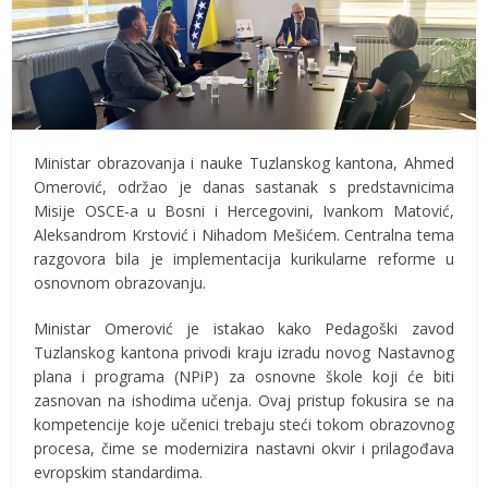
Ministar obrazovanja i nauke Tuzlanskog kantona, Ahmed
Omerović, održao je danas sastanak s predstavnicima
Misije OSCE-a u Bosni i Hercegovini, Ivankom Matović,
Aleksandrom Krstović i Nihadom Mešićem. Centralna tema
razgovora bila je implementacija kurikularne reforme u
osnovnom obrazovanju.
Ministar Omerović je istakao kako Pedagoški zavod
Tuzlanskog kantona privodi kraju izradu novog Nastavnog
plana i programa (NPiP) za osnovne škole koji će biti
zasnovan na ishodima učenja. Ovaj pristup fokusira se na
kompetencije koje učenici trebaju steći tokom obrazovnog
procesa, čime se modernizira nastavni okvir i prilagođava
evropskim standardima.