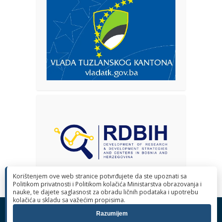
Korištenjem ove web stranice potvrđujete da ste upoznati sa
Politikom privatnosti i Politikom kolačića Ministarstva obrazovanja i
nauke, te dajete saglasnost za obradu ličnih podataka i upotrebu
kolačića u skladu sa važećim propisima.
© 2026 Ministarstvo obrazovanja i nauke Tuzlanskog kantona. Sva
Razumijem
prava pridržana.