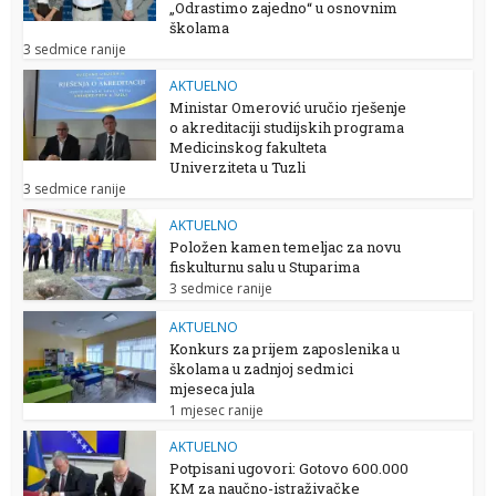
„Odrastimo zajedno“ u osnovnim
školama
3 sedmice ranije
AKTUELNO
Ministar Omerović uručio rješenje
o akreditaciji studijskih programa
Medicinskog fakulteta
Univerziteta u Tuzli
3 sedmice ranije
AKTUELNO
Položen kamen temeljac za novu
fiskulturnu salu u Stuparima
3 sedmice ranije
AKTUELNO
Konkurs za prijem zaposlenika u
školama u zadnjoj sedmici
mjeseca jula
1 mjesec ranije
AKTUELNO
Potpisani ugovori: Gotovo 600.000
KM za naučno-istraživačke