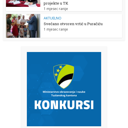
projekte u TK
1 mjesec ranije
AKTUELNO
Svečano otvoren vrtić u Puračiću
1 mjesec ranije