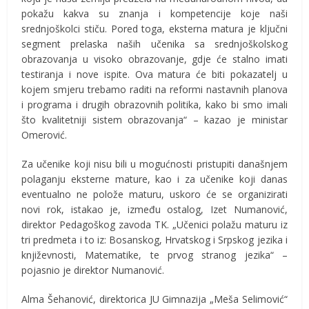
pokažu kakva su znanja i kompetencije koje naši
srednjoškolci stiču. Pored toga, eksterna matura je ključni
segment prelaska naših učenika sa srednjoškolskog
obrazovanja u visoko obrazovanje, gdje će stalno imati
testiranja i nove ispite. Ova matura će biti pokazatelj u
kojem smjeru trebamo raditi na reformi nastavnih planova
i programa i drugih obrazovnih politika, kako bi smo imali
što kvalitetniji sistem obrazovanja“ – kazao je ministar
Omerović.
Za učenike koji nisu bili u mogućnosti pristupiti današnjem
polaganju eksterne mature, kao i za učenike koji danas
eventualno ne polože maturu, uskoro će se organizirati
novi rok, istakao je, između ostalog, Izet Numanović,
direktor Pedagoškog zavoda TK. „Učenici polažu maturu iz
tri predmeta i to iz: Bosanskog, Hrvatskog i Srpskog jezika i
književnosti, Matematike, te prvog stranog jezika“ –
pojasnio je direktor Numanović.
Alma Šehanović, direktorica JU Gimnazija „Meša Selimović“