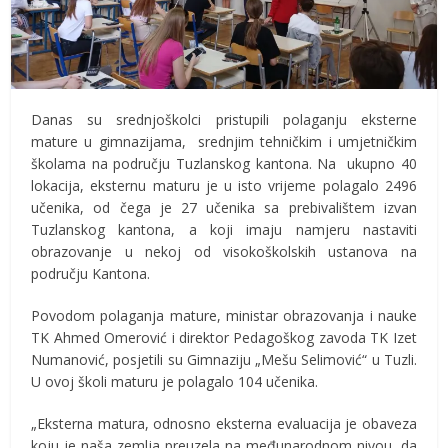
Danas su srednjoškolci pristupili polaganju eksterne
mature u gimnazijama, srednjim tehničkim i umjetničkim
školama na području Tuzlanskog kantona. Na ukupno 40
lokacija, eksternu maturu je u isto vrijeme polagalo 2496
učenika, od čega je 27 učenika sa prebivalištem izvan
Tuzlanskog kantona, a koji imaju namjeru nastaviti
obrazovanje u nekoj od visokoškolskih ustanova na
području Kantona.
Povodom polaganja mature, ministar obrazovanja i nauke
TK Ahmed Omerović i direktor Pedagoškog zavoda TK Izet
Numanović, posjetili su Gimnaziju „Mešu Selimović“ u Tuzli.
U ovoj školi maturu je polagalo 104 učenika.
„Eksterna matura, odnosno eksterna evaluacija je obaveza
koju je naša zemlja preuzela na međunarodnom nivou, da