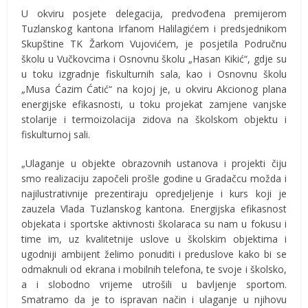
U okviru posjete delegacija, predvođena premijerom
Tuzlanskog kantona Irfanom Halilagićem i predsjednikom
Skupštine TK Žarkom Vujovićem, je posjetila Područnu
školu u Vučkovcima i Osnovnu školu „Hasan Kikić“, gdje su
u toku izgradnje fiskulturnih sala, kao i Osnovnu školu
„Musa Ćazim Ćatić“ na kojoj je, u okviru Akcionog plana
energijske efikasnosti, u toku projekat zamjene vanjske
stolarije i termoizolacija zidova na školskom objektu i
fiskulturnoj sali.
„Ulaganje u objekte obrazovnih ustanova i projekti čiju
smo realizaciju započeli prošle godine u Gradačcu možda i
najilustrativnije prezentiraju opredjeljenje i kurs koji je
zauzela Vlada Tuzlanskog kantona. Energijska efikasnost
objekata i sportske aktivnosti školaraca su nam u fokusu i
time im, uz kvalitetnije uslove u školskim objektima i
ugodniji ambijent želimo ponuditi i preduslove kako bi se
odmaknuli od ekrana i mobilnih telefona, te svoje i školsko,
a i slobodno vrijeme utrošili u bavljenje sportom.
Smatramo da je to ispravan način i ulaganje u njihovu