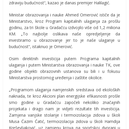
zdraviju budućnost“, kazao je danas premijer Halilagić.
Ministar obrazovanja i nauke Ahmed Omerović ističe da je
Ministarstvo, kroz Program kapitalnih ulaganja za prošlu
godinu, za tri škole u Gradačcu izdvojilo više od 1,2 miliona
KM. „To najbolje oslikava naše opredjeljenje da
investiramo u obrazovanje jer to je naše ulaganje u
budućnost“, istaknuo je Omerović.
Osim direktnih investicija putem Programa kapitalnih
ulaganja i putem Ministarstva obrazovanja i nauke TK, ove
godine objekti obrazovnih ustanova su bili i u fokusu
Ministarstva prostornog uređenja i zaštite okolice.
„Programom ulaganja namjenskih sredstava od ekoloških
naknada, te kroz Akcioni plan energijske efikasnosti prošle
smo godine u Gradačcu započeli nekoliko značajnih
projekata i drago nam je vidjeti rezultate tih investicija.
Zamjena vanjske stolarije i termoizolacija zidova u školi
Musa Ćazim Ćatić, termoizolacija zidova u školi Hamdija
Kreševljaković, uz zamjenu krova na sportskoj dvorani u