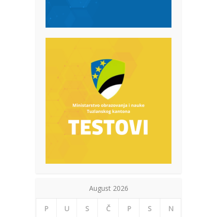
August 2026
P
U
S
Č
P
S
N