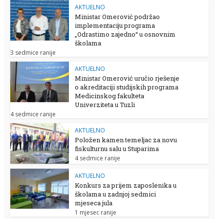
AKTUELNO
Ministar Omerović podržao
implementaciju programa
„Odrastimo zajedno“ u osnovnim
školama
3 sedmice ranije
AKTUELNO
Ministar Omerović uručio rješenje
o akreditaciji studijskih programa
Medicinskog fakulteta
Univerziteta u Tuzli
4 sedmice ranije
AKTUELNO
Položen kamen temeljac za novu
fiskulturnu salu u Stuparima
4 sedmice ranije
AKTUELNO
Konkurs za prijem zaposlenika u
školama u zadnjoj sedmici
mjeseca jula
1 mjesec ranije