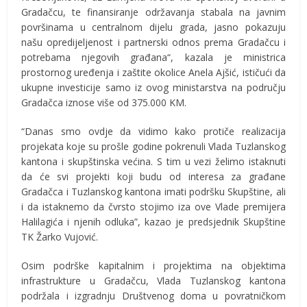
Gradačcu, te finansiranje održavanja stabala na javnim
površinama u centralnom dijelu grada, jasno pokazuju
našu opredijeljenost i partnerski odnos prema Gradačcu i
potrebama njegovih građana“, kazala je ministrica
prostornog uređenja i zaštite okolice Anela Ajšić, ističući da
ukupne investicije samo iz ovog ministarstva na području
Gradačca iznose više od 375.000 KM.
“Danas smo ovdje da vidimo kako protiče realizacija
projekata koje su prošle godine pokrenuli Vlada Tuzlanskog
kantona i skupštinska većina. S tim u vezi želimo istaknuti
da će svi projekti koji budu od interesa za građane
Gradačca i Tuzlanskog kantona imati podršku Skupštine, ali
i da istaknemo da čvrsto stojimo iza ove Vlade premijera
Halilagića i njenih odluka”, kazao je predsjednik Skupštine
TK Žarko Vujović.
Osim podrške kapitalnim i projektima na objektima
infrastrukture u Gradačcu, Vlada Tuzlanskog kantona
podržala i izgradnju Društvenog doma u povratničkom