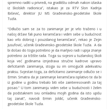
spremno raditi u privredi, na gradilištu odmah nakon izlaska
iz školskih radionica”, istakao je za RTV Slon Kadrija
Ibišević, direktor JU MS Građevinsko-geodetske škole
Tuzla.
“Odlučio sam se za to zanimanje jer je vrlo traženo i u
našoj državi fali puno keramičara i vidim sebe u budućnost
kao vrlo dobrog i pouzdanog keramičara”, rekao je Zejin
Jusufović, učenik Građevinsko-geodetske škole Tuzla. A da
bi došao do toga potrebno je da marljivo radi i upija znanje
potrebno za tržište rada. Toga su svjesni u tuzlanskoj školi
koja već godinama iznjedrava stručne kadrove upravo
deficitarnih zanimanja, stoga su im omogućili adekvatnu
praksu. Svjestan toga, za deficitarno zanimanje odlučio se i
Ermin. Smatra da je zanimanje keramičara isplativo te da bi
iz godine u godinu trebalo biti više zainteresovanih za taj
posao.“ U tom zanimanju vidim sebe u budućnosti I želim
da podstaknem svu omladinu mojih godina da isto upišu
taj zanat”, navodi Ermin Joldić, učenik Građevinsko-
geodetske škole Tuzla.