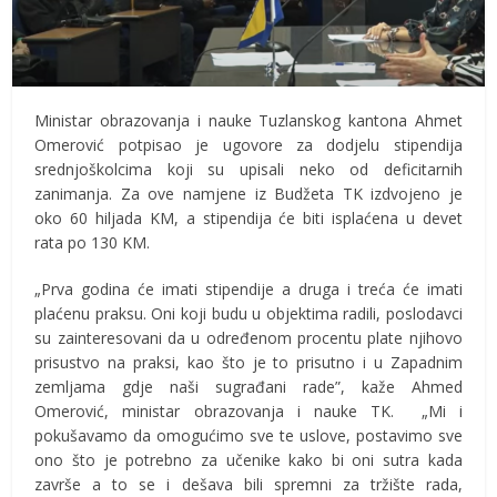
Ministar obrazovanja i nauke Tuzlanskog kantona Ahmet
Omerović potpisao je ugovore za dodjelu stipendija
srednjoškolcima koji su upisali neko od deficitarnih
zanimanja. Za ove namjene iz Budžeta TK izdvojeno je
oko 60 hiljada KM, a stipendija će biti isplaćena u devet
rata po 130 KM.
„Prva godina će imati stipendije a druga i treća će imati
plaćenu praksu. Oni koji budu u objektima radili, poslodavci
su zainteresovani da u određenom procentu plate njihovo
prisustvo na praksi, kao što je to prisutno i u Zapadnim
zemljama gdje naši sugrađani rade”, kaže Ahmed
Omerović, ministar obrazovanja i nauke TK. „Mi i
pokušavamo da omogućimo sve te uslove, postavimo sve
ono što je potrebno za učenike kako bi oni sutra kada
završe a to se i dešava bili spremni za tržište rada,