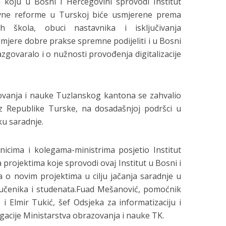
 koju u Bosni i Hercegovini sprovodi Institut
vne reforme u Turskoj biće usmjerene prema
h škola, obuci nastavnika i isključivanja
rimjere dobre prakse spremne podijeliti i u Bosni
zgovaralo i o nužnosti provođenja digitalizacije
zovanja i nauke Tuzlanskog kantona se zahvalio
a iz Republike Turske, na dosadašnjoj podršci u
ku saradnje.
nicima i kolegama-ministrima posjetio Institut
projektima koje sprovodi ovaj Institut u Bosni i
a o novim projektima u cilju jačanja saradnje u
 učenika i studenata.Fuad Mešanović, pomoćnik
i Elmir Tukić, šef Odsjeka za informatizaciju i
egacije Ministarstva obrazovanja i nauke TK.