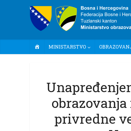
POČETNA
MINISTARSTVO
OBRAZOVANJ
Unapređenjem
obrazovanja i
privredne v