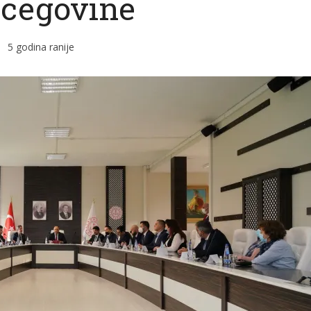
cegovine
5 godina ranije