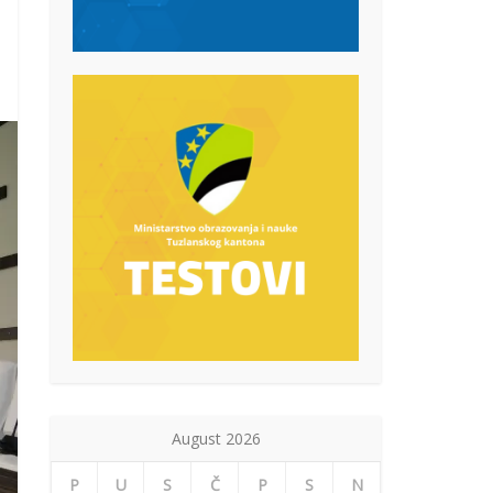
August 2026
P
U
S
Č
P
S
N