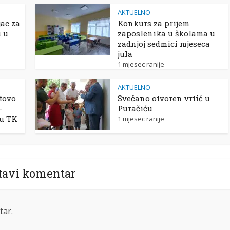
AKTUELNO
ac za
Konkurs za prijem
u u
zaposlenika u školama u
zadnjoj sedmici mjeseca
jula
1 mjesec ranije
AKTUELNO
tovo
Svečano otvoren vrtić u
-
Puračiću
 u TK
1 mjesec ranije
tavi komentar
tar.