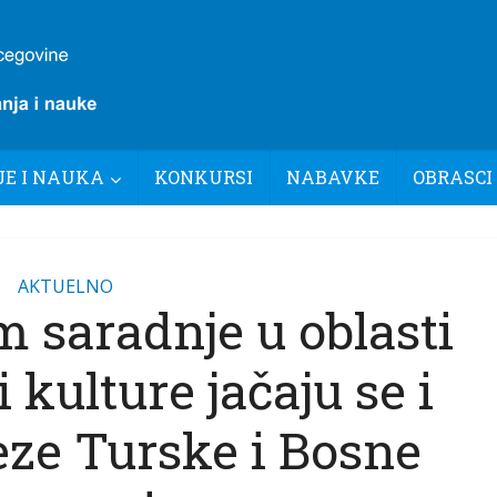
E I NAUKA
KONKURSI
NABAVKE
OBRASCI
AKTUELNO
 saradnje u oblasti
 kulture jačaju se i
eze Turske i Bosne