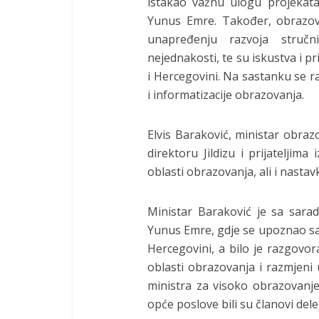
istakao važnu ulogu projekata
Yunus Emre. Također, obrazo
unapređenju razvoja stručni
nejednakosti, te su iskustva i p
i Hercegovini. Na sastanku se ra
i informatizacije obrazovanja.
Elvis Baraković, ministar obra
direktoru Jildizu i prijateljim
oblasti obrazovanja, ali i nastav
Ministar Baraković je sa sarad
Yunus Emre, gdje se upoznao sa 
Hercegovini, a bilo je razgovor
oblasti obrazovanja i razmjeni
ministra za visoko obrazovanje 
opće poslove bili su članovi del