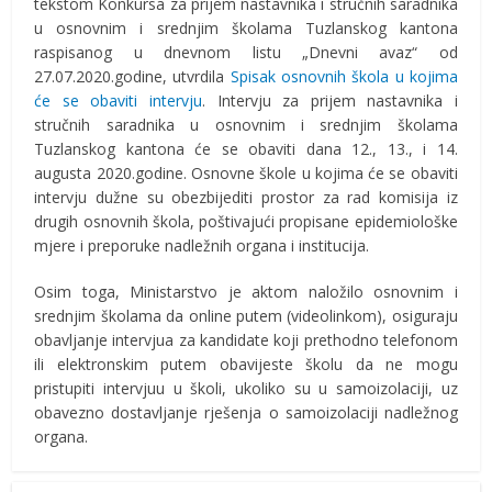
tekstom Konkursa za prijem nastavnika i stručnih saradnika
u osnovnim i srednjim školama Tuzlanskog kantona
raspisanog u dnevnom listu „Dnevni avaz“ od
27.07.2020.godine, utvrdila
Spisak osnovnih škola u kojima
će se obaviti intervju
. Intervju za prijem nastavnika i
stručnih saradnika u osnovnim i srednjim školama
Tuzlanskog kantona će se obaviti dana 12., 13., i 14.
augusta 2020.godine. Osnovne škole u kojima će se obaviti
intervju dužne su obezbijediti prostor za rad komisija iz
drugih osnovnih škola, poštivajući propisane epidemiološke
mjere i preporuke nadležnih organa i institucija.
Osim toga, Ministarstvo je aktom naložilo osnovnim i
srednjim školama da online putem (videolinkom), osiguraju
obavljanje intervjua za kandidate koji prethodno telefonom
ili elektronskim putem obavijeste školu da ne mogu
pristupiti intervjuu u školi, ukoliko su u samoizolaciji, uz
obavezno dostavljanje rješenja o samoizolaciji nadležnog
organa.