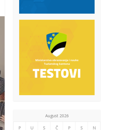
August 2026
P
U
S
Č
P
S
N