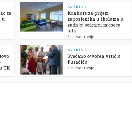
AKTUELNO
ac za
Konkurs za prijem
u u
zaposlenika u školama u
zadnjoj sedmici mjeseca
jula
1 mjesec ranije
AKTUELNO
tovo
Svečano otvoren vrtić u
-
Puračiću
 u TK
1 mjesec ranije