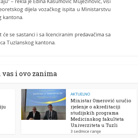
ju” – rekla je Edina Kasumović Mujezinović, viši
eoretskog dijela vozačkog ispita u Ministarstvu
g kantona.
će se sastanci i sa licenciranim predavačima sa
nica Tuzlanskog kantona.
 vas i ovo zanima
AKTUELNO
Ministar Omerović uručio
iju
rješenje o akreditaciji
studijskih programa
Medicinskog fakulteta
Univerziteta u Tuzli
3 sedmice ranije