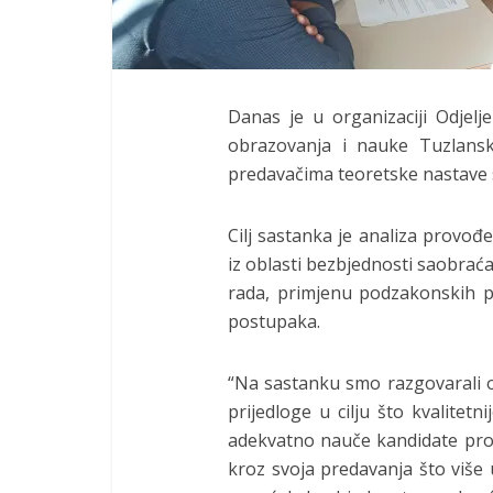
Danas je u organizaciji Odjelj
obrazovanja i nauke Tuzlansk
predavačima teoretske nastave s
Cilj sastanka je analiza provo
iz oblasti bezbjednosti saobra
rada, primjenu podzakonskih p
postupaka.
“Na sastanku smo razgovarali o 
prijedloge u cilju što kvalitetn
adekvatno nauče kandidate prop
kroz svoja predavanja što više