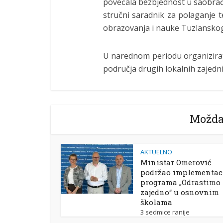
povećala bezbjednost u saobraća
stručni saradnik za polaganje t
obrazovanja i nauke Tuzlansko
U narednom periodu organizirat 
područja drugih lokalnih zajed
Možda
AKTUELNO
Ministar Omerović
podržao implementac
programa „Odrastimo
zajedno“ u osnovnim
školama
3 sedmice ranije