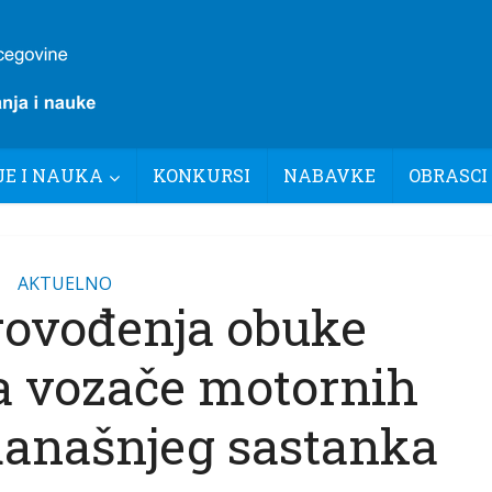
E I NAUKA
KONKURSI
NABAVKE
OBRASCI
AKTUELNO
rovođenja obuke
a vozače motornih
današnjeg sastanka