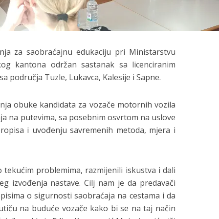
enja za saobraćajnu edukaciju pri Ministarstvu
og kantona održan sastanak sa licenciranim
a područja Tuzle, Lukavca, Kalesije i Sapne.
đenja obuke kandidata za vozače motornih vozila
ćaja na putevima, sa posebnim osvrtom na uslove
ropisa i uvođenju savremenih metoda, mjera i
tekućim problemima, razmijenili iskustva i dali
ijeg izvođenja nastave. Cilj nam je da predavači
isima o sigurnosti saobraćaja na cestama i da
 utiču na buduće vozače kako bi se na taj način